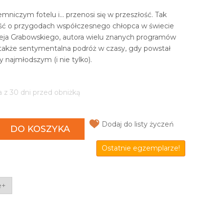
mniczym fotelu i... przenosi się w przeszłość. Tak
ść o przygodach współczesnego chłopca w świecie
rzeja Grabowskiego, autora wielu znanych programów
to także sentymentalna podróż w czasy, gdy powstał
y najmłodszym (i nie tylko).
a z 30 dni przed obniżką
Dodaj do listy życzeń
DO KOSZYKA
Ostatnie egzemplarze!
e+