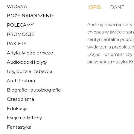
WIOSNA
OPIS
DANE
BOŻE NARODZENIE
Andrzej siada na star
POLECAMY
chłopca w świecie sprz
PROMOCJE
sentymentalna podróż 
PAKIETY
wydarzenia przeplatane
Artykuły papiernicze
,,Zając Poziomka" czy ,
piosenek z muzyką Kr
Audiobooki i płyty
Gry, puzzle, zabawki
Architektura
Biografie i autobiografie
Czasopisma
Edukacja
Eseje i felietony
Fantastyka