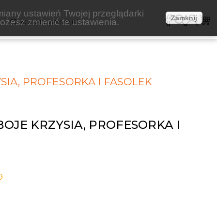
miany ustawień Twojej przeglądarki
Zamknij
żesz zmienić te ustawienia.
E
KOSZTY WYSYŁKI
SIA, PROFESORKA I FASOLEK
BOJE KRZYSIA, PROFESORKA I
9