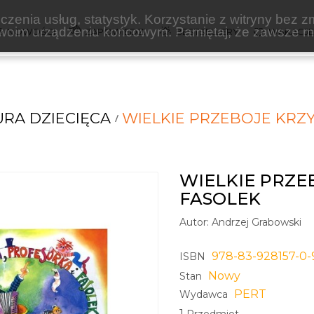
zenia usług, statystyk. Korzystanie z witryny bez z
oim urządzeniu końcowym. Pamiętaj, że zawsze mo
NOWOŚCI
ZAPOWIEDZI
BESTSELLERY
WAKACJ
URA DZIECIĘCA
WIELKIE PRZEBOJE KRZY
WIELKIE PRZE
FASOLEK
Autor:
Andrzej Grabowski
978-83-928157-0-
ISBN
Nowy
Stan
PERT
Wydawca
1