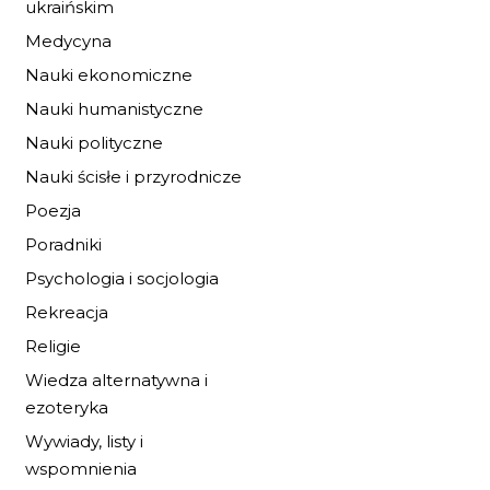
ukraińskim
Medycyna
Nauki ekonomiczne
Nauki humanistyczne
Nauki polityczne
Nauki ścisłe i przyrodnicze
Poezja
Poradniki
IDA I KONIE Z
ZIELONEJ WYSPY
Psychologia i socjologia
19,72 zł
Rekreacja
29,00 zł
Religie
DO KOSZYKA
Wiedza alternatywna i
ezoteryka
Wywiady, listy i
wspomnienia