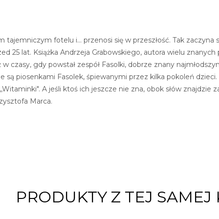
ym tajemniczym fotelu i... przenosi się w przeszłość. Tak zaczy
ed 25 lat. Książka Andrzeja Grabowskiego, autora wielu znanych 
w czasy, gdy powstał zespół Fasolki, dobrze znany najmłodszym 
 są piosenkami Fasolek, śpiewanymi przez kilka pokoleń dzieci. Bo
,Witaminki". A jeśli ktoś ich jeszcze nie zna, obok słów znajdzie z
zysztofa Marca.
PRODUKTY Z TEJ SAMEJ 