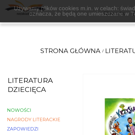
PERT
Używamy plików cookies m.in. w celach: świadc
oznacza, że będą one umieszczane w Tw
KSIĄŻKI
STRONA GŁÓWNA
LITERAT
LITERATURA
DZIECIĘCA
NOWOŚCI
NAGRODY LITERACKIE
ZAPOWIEDZI