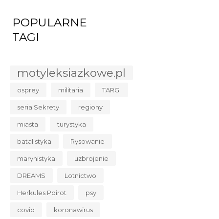
POPULARNE
TAGI
motyleksiazkowe.pl
osprey
militaria
TARGI
seria Sekrety
regiony
miasta
turystyka
batalistyka
Rysowanie
marynistyka
uzbrojenie
DREAMS
Lotnictwo
Herkules Poirot
psy
covid
koronawirus