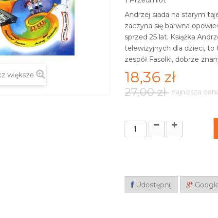
Przedmiot
Andrzej siada na starym taje
zaczyna się barwna opowie
sprzed 25 lat. Książka And
telewizyjnych dla dzieci, 
zespół Fasolki, dobrze znan
18,36 zł
z większe
27,00 zł
najniższa cen
Udostępnij
Googl