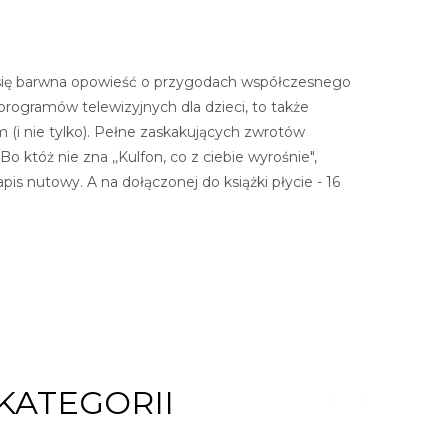
na się barwna opowieść o przygodach współczesnego
programów telewizyjnych dla dzieci, to także
(i nie tylko). Pełne zaskakujących zwrotów
 któż nie zna ,,Kulfon, co z ciebie wyrośnie",
apis nutowy. A na dołączonej do książki płycie - 16
KATEGORII