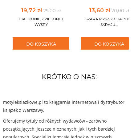
19,72 zł
13,60 zł
29,00 zł
20,00 zł
IDA I KONIE Z ZIELONEJ
SZARA MYSZ Z CHATY NA
WYSPY
SKRAJU...
DO KOSZYKA
DO KOSZYKA
KRÓTKO O NAS:
motyleksiazkowe.pl to księgarnia internetowa i dystrybutor
książek z Warszawy.
Oferujemy tytuły od różnych wydawców - zarówno
początkujących, jeszcze nieznanych, jak i tych bardziej
popularnych. Specjalizujemy się jednak w niszowych