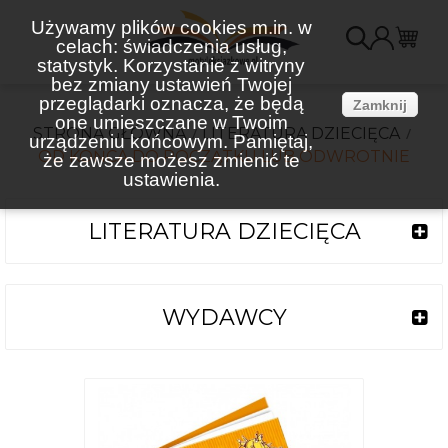
Używamy plików cookies m.in. w
celach: świadczenia usług,
K
statystyk. Korzystanie z witryny
bez zmiany ustawień Twojej
(
przeglądarki oznacza, że będą
Zamknij
one umieszczane w Twoim
STRONA GŁÓWNA
LITERATURA DZIECIĘCA
urządzeniu końcowym. Pamiętaj,
OD KOŃCA DO POCZĄTKU LUB ODWROTNIE
że zawsze możesz zmienić te
ustawienia.
LITERATURA DZIECIĘCA
WYDAWCY