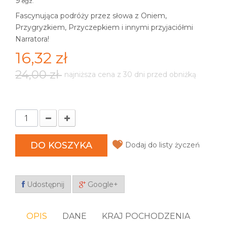
9
egz.
Fascynująca podróży przez słowa z Oniem,
Przygryzkiem, Przyczepkiem i innymi przyjaciółmi
Narratora!
16,32 zł
24,00 zł
najniższa cena z 30 dni przed obniżką
DO KOSZYKA
Dodaj do listy życzeń
Udostępnij
Google+
OPIS
DANE
KRAJ POCHODZENIA