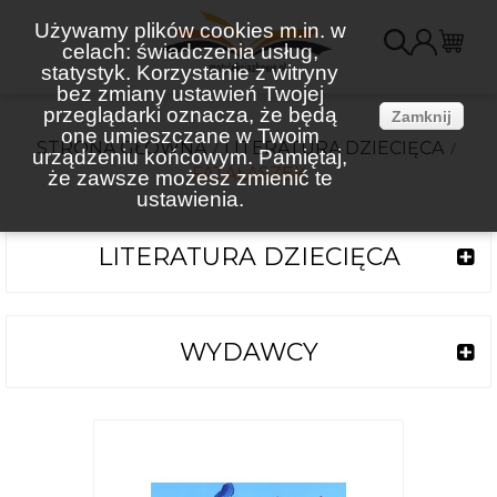
Używamy plików cookies m.in. w
celach: świadczenia usług,
K
statystyk. Korzystanie z witryny
bez zmiany ustawień Twojej
(
przeglądarki oznacza, że będą
Zamknij
one umieszczane w Twoim
STRONA GŁÓWNA
LITERATURA DZIECIĘCA
urządzeniu końcowym. Pamiętaj,
FATAŁASZEK
że zawsze możesz zmienić te
ustawienia.
LITERATURA DZIECIĘCA
WYDAWCY