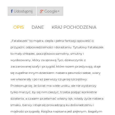
Udostępnij
Google+
OPIS
DANE
KRAJ POCHODZENIA
„Fatałaszek” to
mądra
,
ciepła
i
pełna fantazji
opowieść o
przyjaźni, odpowiedzialności i dorastaniu. Tytułowy Fatałaszek
to mały chłopiec, początkowo samotny, smutny i
wyobcowany, który za sprawą Tyci, dziewczynki z
zaczarowanej szafy i przygód, które razem przeżywają, staje
się zupełnie innym dzieckiem: nabiera pewności siebie, wiary
we własne siły i po raz pierwszy czuje się szczęśliwy.
Przekonuje się, że świat ma wiele uroku, ale
nie wystarczy
tylko marzyć
, by się nim cieszyć,
trzeba podjąć konkretne
działania
, a czasem przełamać własny lęk; wtedy życie nabiera
smaku, barwy i staje się prowadzącą ku doświadczeniu i
mądrości przygodą. Książka napisana jest pięknym, bogatym