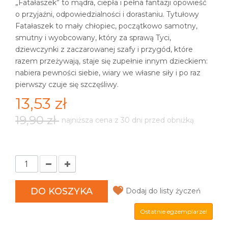
„Fatałaszek” to
mądra
,
ciepła
i
pełna fantazji
opowieść
o przyjaźni, odpowiedzialności i dorastaniu. Tytułowy
Fatałaszek to mały chłopiec, początkowo samotny,
smutny i wyobcowany, który za sprawą Tyci,
dziewczynki z zaczarowanej szafy i przygód, które
razem przeżywają, staje się zupełnie innym dzieckiem:
nabiera pewności siebie, wiary we własne siły i po raz
pierwszy czuje się szczęśliwy.
13,53 zł
19,90 zł
najniższa cena z 30 dni przed obniżką
DO KOSZYKA
Dodaj do listy życzeń
Ostatnie egzemplarze!