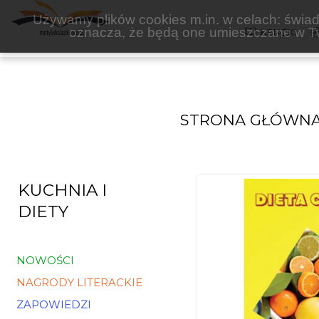
ASTRUM
Używamy plików cookies m.in. w celach: świadc
oznacza, że będą one umieszczane w Tw
KSIĄŻKI
STRONA GŁÓWN
KUCHNIA I
DIETY
NOWOŚCI
NAGRODY LITERACKIE
ZAPOWIEDZI