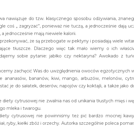
owa nawiązuje do tzw. klasycznego sposobu odżywiania, znane
ągle coś „ zagryzać”, ponieważ nie tuczą, a jednocześnie dają u
 a jednocześnie mają niewiele kalorii.
 przekonywać, że są przebogate w pektyny i posiadają wiele wita
jące tłuszcze. Dlaczego więc tak mało wiemy o ich właściwo
Zadajemy sobie pytanie: jabłko czy nektaryna? Awokado z t
 chcemy zachęcić Was do uwzględnienia owoców egzotycznych w 
 ananasów, bananów, kiwi, mango, arbuzów, melonów, cytrusów
ać je do sałatek, deserów, napojów czy koktajli, a także jak
 diety cytrusowej nie zwalnia nas od unikania tłustych mięs i wę
ego mleka i twarogu.
diety cytrusowej nie powinniśmy też pić bardzo mocnej kaw
ł, ryby, kiełki zbóż i orzechy. Autorka szczególnie poleca pomara