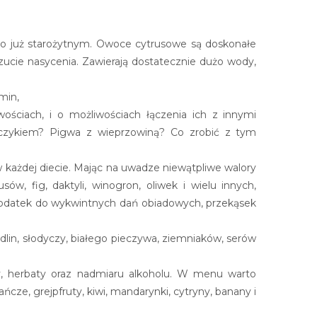
go już starożytnym. Owoce cytrusowe są doskonałe
czucie nasycenia. Zawierają dostatecznie dużo wody,
min,
ściach, i o możliwościach łączenia ich z innymi
uńczykiem? Pigwa z wieprzowiną? Co zrobić z tym
każdej diecie. Mając na uwadze niewątpliwe walory
, fig, daktyli, winogron, oliwek i wielu innych,
o dodatek do wykwintnych dań obiadowych, przekąsek
dlin, słodyczy, białego pieczywa, ziemniaków, serów
y, herbaty oraz nadmiaru alkoholu. W menu warto
ńcze, grejpfruty, kiwi, mandarynki, cytryny, banany i