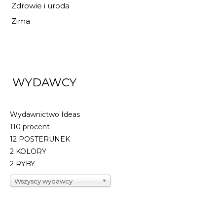
Zdrowie i uroda
Zima
PROSTATA DIETA 
JADŁOSPISY
28,56 zł
42,00 zł
WYDAWCY
DO KOSZYKA
Wydawnictwo Ideas
110 procent
12 POSTERUNEK
2 KOLORY
2 RYBY
Wszyscy wydawcy