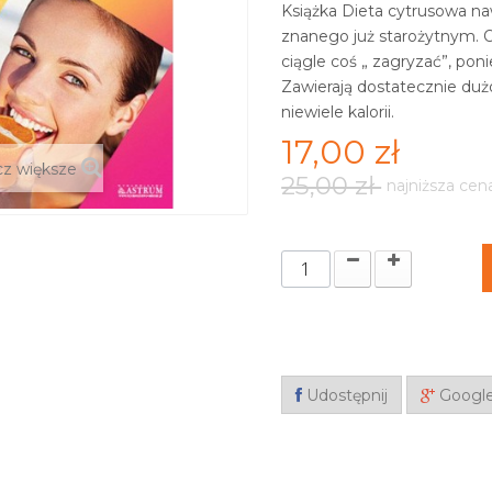
Książka Dieta cytrusowa na
znanego już starożytnym. 
ciągle coś „ zagryzać”, pon
Zawierają dostatecznie duż
niewiele kalorii.
17,00 zł
z większe
25,00 zł
najniższa cen
Udostępnij
Googl