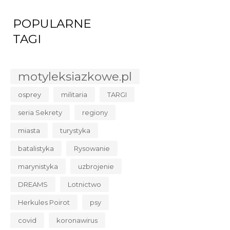
POPULARNE
TAGI
motyleksiazkowe.pl
osprey
militaria
TARGI
seria Sekrety
regiony
miasta
turystyka
batalistyka
Rysowanie
marynistyka
uzbrojenie
DREAMS
Lotnictwo
Herkules Poirot
psy
covid
koronawirus