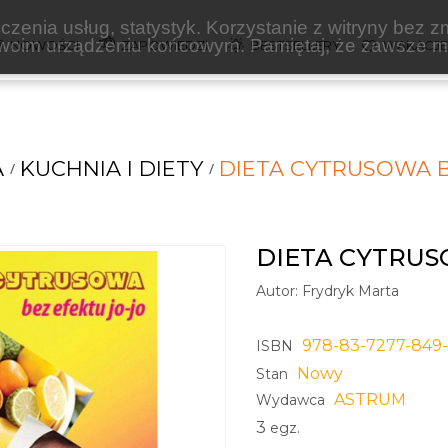
zenia usług, statystyk. Korzystanie z witryny bez z
oim urządzeniu końcowym. Pamiętaj, że zawsze mo
NOWOŚCI
ZAPOWIEDZI
BESTSELLERY
WAKACJ
A
KUCHNIA I DIETY
DIETA CYTRUSOWA B
DIETA CYTRUS
Autor:
Frydryk Marta
978-83-7277-849
ISBN
Nowy
Stan
ASTRUM
Wydawca
3
egz.