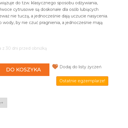
wiązuje do tzw. klasycznego sposobu odżywiania,
Owoce cytrusowe są doskonałe dla osób lubiących
ieważ nie tuczą, a jednocześnie dają uczucie nasycenia.
o wody, by nie czuć pragnienia, a jednocześnie mają
a z 30 dni przed obniżką
Dodaj do listy życzeń
DO KOSZYKA
Ostatnie egzemplarze!
e+