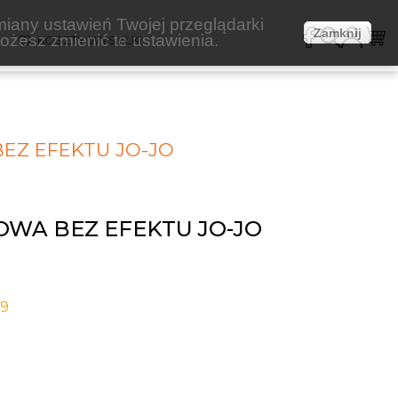
miany ustawień Twojej przeglądarki
Zamknij
żesz zmienić te ustawienia.
E
KOSZTY WYSYŁKI
EZ EFEKTU JO-JO
OWA BEZ EFEKTU JO-JO
-9