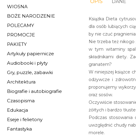
OPIS
DANE
WIOSNA
BOŻE NARODZENIE
Książka Dieta cytrus
POLECAMY
dla osób lubiących ci
by nie czuć pragnienia,
PROMOCJE
Nie trzeba też nikogo
PAKIETY
w tym witaminy spala
Artykuły papiernicze
składnikami diety. 
Audiobooki i płyty
granatem?
W niniejszej książce
Gry, puzzle, zabawki
odżywcze i zdrowotne
Architektura
proponujemy wykorzyst
Biografie i autobiografie
oraz sosów.
Czasopisma
Oczywiście stosowanie
żółtych i bardzo tłust
Edukacja
Podczas stosowania 
Eseje i felietony
uwzględnić chudy nabia
Fantastyka
morele.