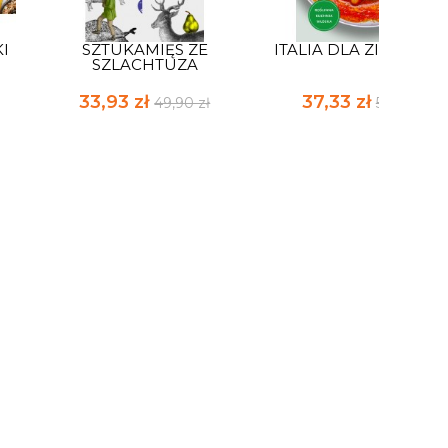
KI
SZTUKAMIĘS ZE
ITALIA DLA ZIELONY
SZLACHTUZA
33,93 zł
37,33 zł
49,90 zł
54,90 zł