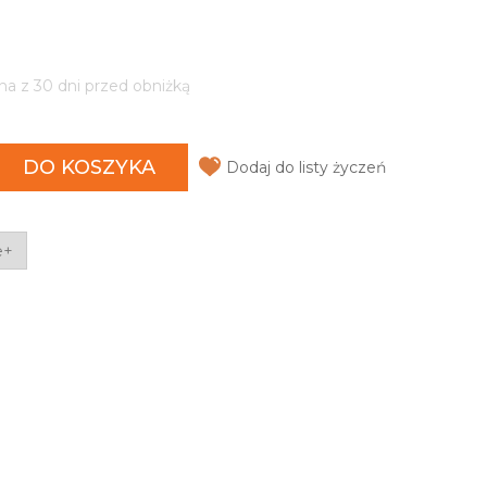
na z 30 dni przed obniżką
DO KOSZYKA
Dodaj do listy życzeń
e+