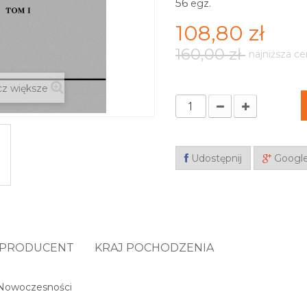
56
egz.
108,80 zł
160,00 zł
najniższa ce
z większe
Udostępnij
Googl
PRODUCENT
KRAJ POCHODZENIA
j Nowoczesności