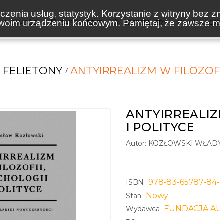
zenia usług, statystyk. Korzystanie z witryny bez z
oim urządzeniu końcowym. Pamiętaj, że zawsze mo
NOWOŚCI
ZAPOWIEDZI
BESTSELLERY
WAKACJ
I FELIETONY
ANTYIRREALIZM W FILOZOFI
ANTYIRREALIZ
I POLITYCE
Autor:
KOZŁOWSKI WŁAD
978-83-65787-84
ISBN
Nowy
Stan
FUNDACJA A
Wydawca