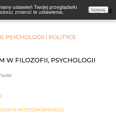
miany ustawień Twojej przeglądarki
Zamknij
żesz zmienić te ustawienia.
E
KOSZTY WYSYŁKI
I, PSYCHOLOGII I POLITYCE
M W FILOZOFII, PSYCHOLOGII
YSŁAW
-2
UGUSTA HR.CIESZKOWSKIEGO