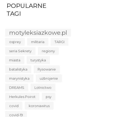
POPULARNE
TAGI
motyleksiazkowe.pl
osprey
militaria
TARGI
seria Sekrety
regiony
miasta
turystyka
batalistyka
Rysowanie
marynistyka
uzbrojenie
DREAMS
Lotnictwo
Herkules Poirot
psy
covid
koronawirus
covid-19