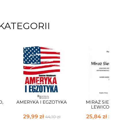
KATEGORII
O,
AMERYKA I EGZOTYKA
MIRAŻ SIERPNIA.
LEWICOWE...
29,99 zł
25,84 zł
44,10 zł
38,00 zł