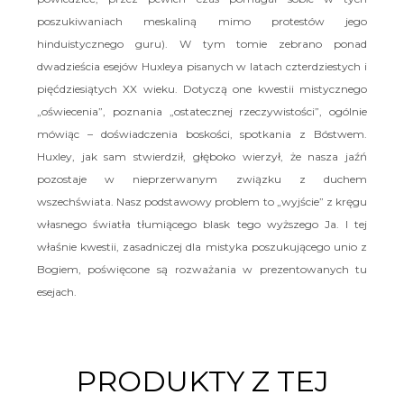
poszukiwaniach meskaliną mimo protestów jego
hinduistycznego guru). W tym tomie zebrano ponad
dwadzieścia esejów Huxleya pisanych w latach czterdziestych i
pięćdziesiątych XX wieku. Dotyczą one kwestii mistycznego
„oświecenia”, poznania „ostatecznej rzeczywistości”, ogólnie
mówiąc – doświadczenia boskości, spotkania z Bóstwem.
Huxley, jak sam stwierdził, głęboko wierzył, że nasza jaźń
pozostaje w nieprzerwanym związku z duchem
wszechświata. Nasz podstawowy problem to „wyjście” z kręgu
własnego światła tłumiącego blask tego wyższego Ja. I tej
właśnie kwestii, zasadniczej dla mistyka poszukującego unio z
Bogiem, poświęcone są rozważania w prezentowanych tu
esejach.
PRODUKTY Z TEJ