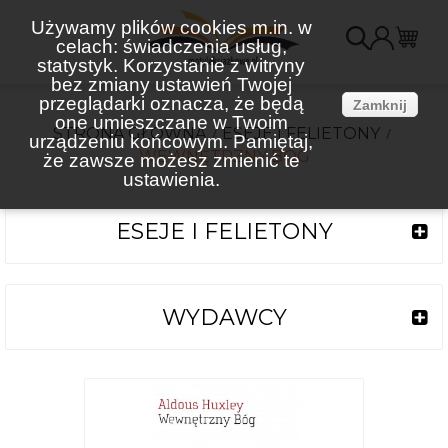
Używamy plików cookies m.in. w
celach: świadczenia usług,
K
statystyk. Korzystanie z witryny
bez zmiany ustawień Twojej
(
przeglądarki oznacza, że będą
Zamknij
one umieszczane w Twoim
STRONA GŁÓWNA
ESEJE I FELIETONY
urządzeniu końcowym. Pamiętaj,
WEWNĘTRZNY BÓG
że zawsze możesz zmienić te
ustawienia.
ESEJE I FELIETONY
WYDAWCY