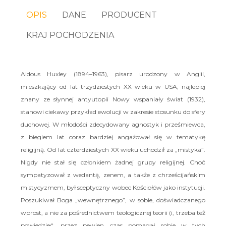
OPIS
DANE
PRODUCENT
KRAJ POCHODZENIA
Aldous Huxley (1894–1963), pisarz urodzony w Anglii,
mieszkający od lat trzydziestych XX wieku w USA, najlepiej
znany ze słynnej antyutopii Nowy wspaniały świat (1932),
stanowi ciekawy przykład ewolucji w zakresie stosunku do sfery
duchowej. W młodości zdecydowany agnostyk i prześmiewca,
z biegiem lat coraz bardziej angażował się w tematykę
religijną. Od lat czterdziestych XX wieku uchodził za „mistyka”.
Nigdy nie stał się członkiem żadnej grupy religijnej. Choć
sympatyzował z wedantą, zenem, a także z chrześcijańskim
mistycyzmem, był sceptyczny wobec Kościołów jako instytucji.
Poszukiwał Boga „wewnętrznego”, w sobie, doświadczanego
wprost, a nie za pośrednictwem teologicznej teorii (i, trzeba też
powiedzieć, przez pewien czas pomagał sobie w tych