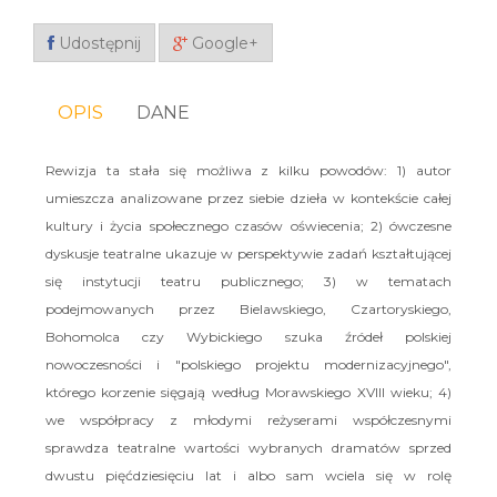
Udostępnij
Google+
OPIS
DANE
Rewizja ta stała się możliwa z kilku powodów: 1) autor
umieszcza analizowane przez siebie dzieła w kontekście całej
kultury i życia społecznego czasów oświecenia; 2) ówczesne
dyskusje teatralne ukazuje w perspektywie zadań kształtującej
się instytucji teatru publicznego; 3) w tematach
podejmowanych przez Bielawskiego, Czartoryskiego,
Bohomolca czy Wybickiego szuka źródeł polskiej
nowoczesności i "polskiego projektu modernizacyjnego",
którego korzenie sięgają według Morawskiego XVIII wieku; 4)
we współpracy z młodymi reżyserami współczesnymi
sprawdza teatralne wartości wybranych dramatów sprzed
dwustu pięćdziesięciu lat i albo sam wciela się w rolę