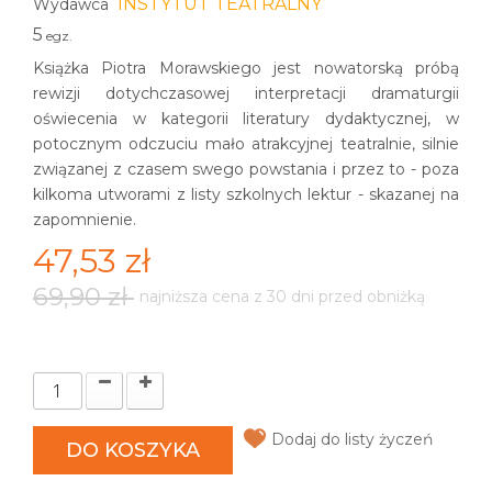
INSTYTUT TEATRALNY
Wydawca
5
egz.
Książka Piotra Morawskiego jest nowatorską próbą
rewizji dotychczasowej interpretacji dramaturgii
oświecenia w kategorii literatury dydaktycznej, w
potocznym odczuciu mało atrakcyjnej teatralnie, silnie
związanej z czasem swego powstania i przez to - poza
kilkoma utworami z listy szkolnych lektur - skazanej na
zapomnienie.
47,53 zł
69,90 zł
najniższa cena z 30 dni przed obniżką
Dodaj do listy życzeń
DO KOSZYKA