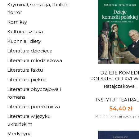
Kryminał, sensacja, thriller,
horror
Komiksy
Kultura i sztuka
REINTERPRETACJ
PUBLIKACJA
Kuchnia i diety
POWARSZTATO
INSTYTUT TEATRA
Literatura dziecięca
27,20 zł
Literatura młodzieżowa
40,00 zł
najniższa 
Literatura faktu
DZIEJE KOMEDI
Dostępnych: 50
POLSKIEJ OD XVI 
Literatura piękna
DO...
Ilość:
Ratajczakowa...
Literatura obyczajowa i
romans
INSTYTUT TEATRA
DO KOSZYK
Literatura podróżnicza
54,40 zł
Literatura w języku
80,00 zł
najniższa 
ukraińskim
Medycyna