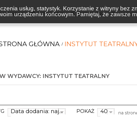
zenia usług, statystyk. Korzystanie z witryny bez z
oim urządzeniu końcowym. Pamiętaj, że zawsze mo
NOWOŚCI
ZAPOWIEDZI
BESTSELLERY
WAKACJ
STRONA GŁÓWNA
INSTYTUT TEATRALN
W WYDAWCY: INSTYTUT TEATRALNY
Data dodania: najnowsze
40
WG
POKAŻ
na stron