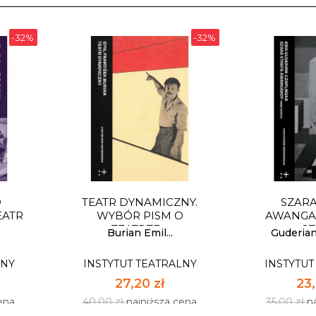
-32%
-32%
O
TEATR DYNAMICZNY.
SZARA
EATR
WYBÓR PISM O
AWANGAR
TEATRZE,...
SZ
Burian Emil...
Guderian
LNY
INSTYTUT TEATRALNY
INSTYTUT
27,20 zł
23,
ena
40,00 zł
najniższa cena
35,00 zł
n