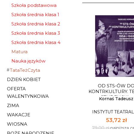
Szkoła podstawowa
Szkoła średnia klasa 1
Szkoła średnia klasa 2
Szkoła średnia klasa 3
Szkoła średnia klasa 4
Matura
Nauka języków
TataTeżCzyta
DZIEŃ KOBIET
OD STS-ÓW D
OFERTA
KONTRKULTURY. T
WALENTYNKOWA
STUDENCKI...
Kornaś Tadeusz
ZIMA
INSTYTUT TEATRA
WAKACJE
53,72 zł
WIOSNA
79,00 zł
najniższa c
BOŻE NARODZENIE