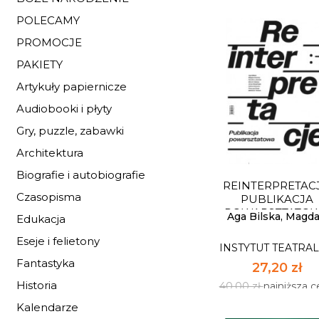
POLECAMY
PROMOCJE
PAKIETY
Artykuły papiernicze
OD STS-ÓW D
KONTRKULTURY. T
Audiobooki i płyty
STUDENCKI...
INSTYTUT TEATRA
Gry, puzzle, zabawki
53,72 zł
Architektura
79,00 zł
najniższa c
Biografie i autobiografie
REINTERPRETACJ
Dostępnych: 74
Czasopisma
PUBLIKACJA
POWARSZTATO
Ilość:
Aga Bilska, Magda.
Edukacja
Eseje i felietony
INSTYTUT TEATRA
DO KOSZYK
Fantastyka
27,20 zł
Historia
40,00 zł
najniższa 
Kalendarze