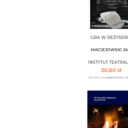
CYRK ALBERTA
SALAMOŃSKIEGO
WARSZAWIE...
INSTYTUT TEATRA
33,32 zł
49,00 zł
najniższa c
GRA W REŻYSER
Dostępnych: 5
Ilość:
MACIEJOWSKI J
INSTYTUT TEATRA
DO KOSZYK
30,60 zł
45,00 zł
najniższa c
GRA W REŻYSER