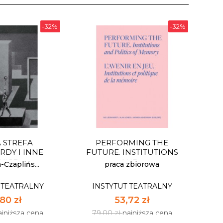
-32%
-32%
 STREFA
PERFORMING THE
DY I INNE
FUTURE. INSTITUTIONS
KICE
AND...
-Czaplińs...
praca zbiorowa
 TEATRALNY
INSTYTUT TEATRALNY
80 zł
53,72 zł
ajniższa cena
79,00 zł
najniższa cena