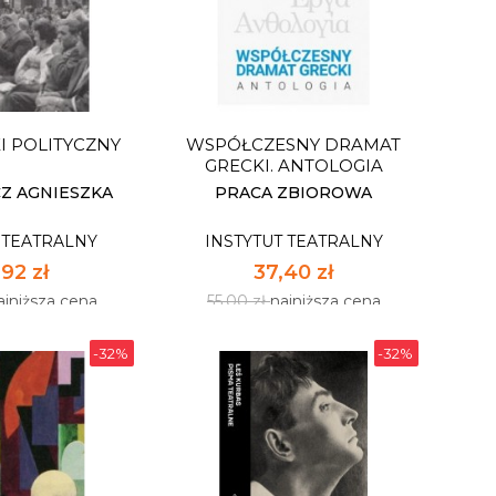
IDMA
GRZEGORZEWSKI.
SKIEGO. GŁOS
WRAŻLIWOŚĆ.
R - TRANS
WYOBRAŹNIA
 TEATRALNY
INSTYTUT TEATRALNY
12 zł
26,52 zł
ajniższa cena
39,00 zł
najniższa cena
 POLITYCZNY
WSPÓŁCZESNY DRAMAT
pnych: 17
Dostępnych: 17
GRECKI. ANTOLOGIA
:
Ilość:
Z AGNIESZKA
PRACA ZBIOROWA
 TEATRALNY
INSTYTUT TEATRALNY
 KOSZYKA
DO KOSZYKA
92 zł
37,40 zł
ajniższa cena
55,00 zł
najniższa cena
-32%
-32%
 POLITYCZNY
WSPÓŁCZESNY DRAMAT
GRECKI. ANTOLOGIA