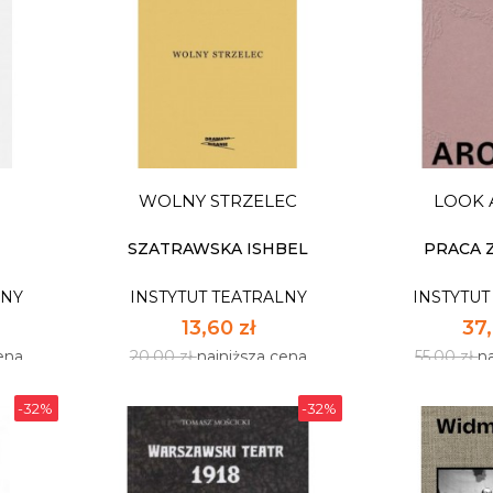
ALMANACH TEATRALNY
DWAJ P
2023
STUDIA I
LNY
INSTYTUT TEATRALNY
INSTYTUT
26,52 zł
33,
ena
39,00 zł
najniższa cena
49,00 zł
n
WOLNY STRZELEC
LOOK
apas
Dostępnych: 5
Dostę
Ilość:
Ilość
SZATRAWSKA ISHBEL
PRACA 
LNY
INSTYTUT TEATRALNY
INSTYTUT
A
DO KOSZYKA
DO
13,60 zł
37,
ena
20,00 zł
najniższa cena
55,00 zł
n
-32%
-32%