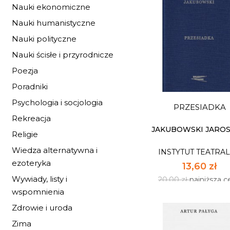
Nauki ekonomiczne
Nauki humanistyczne
Nauki polityczne
DZIEJE KOMEDI
POLSKIEJ OD XVI 
Nauki ścisłe i przyrodnicze
DO...
INSTYTUT TEATRA
Poezja
54,40 zł
Poradniki
80,00 zł
najniższa 
Psychologia i socjologia
PRZESIADKA
Dostępnych: 30
Rekreacja
Ilość:
JAKUBOWSKI JARO
Religie
Wiedza alternatywna i
INSTYTUT TEATRA
DO KOSZYK
ezoteryka
13,60 zł
Wywiady, listy i
20,00 zł
najniższa c
wspomnienia
Zdrowie i uroda
Zima