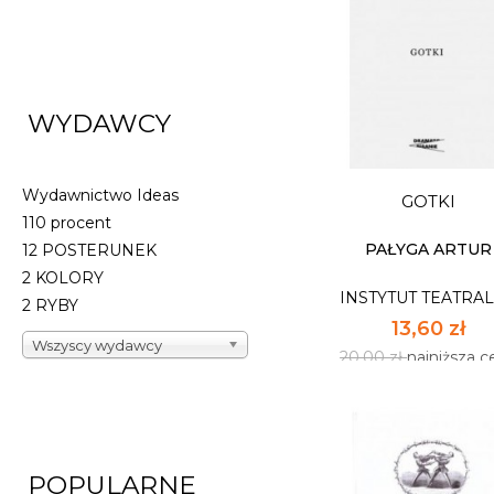
PRZESIADKA
INSTYTUT TEATRA
WYDAWCY
13,60 zł
20,00 zł
najniższa c
Wydawnictwo Ideas
GOTKI
Dostępnych: mały z
110 procent
Ilość:
PAŁYGA ARTUR
12 POSTERUNEK
2 KOLORY
INSTYTUT TEATRA
DO KOSZYK
2 RYBY
13,60 zł
Wszyscy wydawcy
20,00 zł
najniższa c
POPULARNE