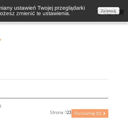
miany ustawień Twojej przeglądarki
Zamknij
żesz zmienić te ustawienia.
E
KOSZTY WYSYŁKI
Y
ę
Strona :
1
2
3
Porównaj (
0
)