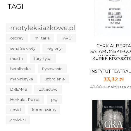
TAGI
GOTKI
INSTYTUT TEATRA
motyleksiazkowe.pl
13,60 zł
20,00 zł
najniższa c
osprey
militaria
TARGI
CYRK ALBERTA
Dostępnych: 16
seria Sekrety
regiony
SALAMOŃSKIEGO
WARSZAWIE...
Ilość:
KUREK KRZYSZT
miasta
turystyka
batalistyka
Rysowanie
INSTYTUT TEATRA
DO KOSZYK
33,32 zł
marynistyka
uzbrojenie
49,00 zł
najniższa c
DREAMS
Lotnictwo
Herkules Poirot
psy
covid
koronawirus
covid-19