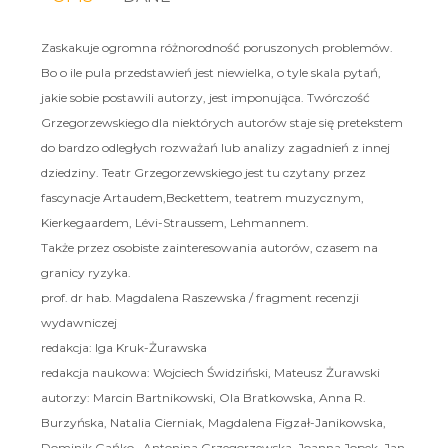
Zaskakuje ogromna różnorodność poruszonych problemów.
Bo o ile pula przedstawień jest niewielka, o tyle skala pytań,
jakie sobie postawili autorzy, jest imponująca. Twórczość
Grzegorzewskiego dla niektórych autorów staje się pretekstem
do bardzo odległych rozważań lub analizy zagadnień z innej
dziedziny. Teatr Grzegorzewskiego jest tu czytany przez
fascynacje Artaudem,Beckettem, teatrem muzycznym,
Kierkegaardem, Lévi-Straussem, Lehmannem.
Także przez osobiste zainteresowania autorów, czasem na
granicy ryzyka.
prof. dr hab. Magdalena Raszewska / fragment recenzji
wydawniczej
redakcja: Iga Kruk-Żurawska
redakcja naukowa: Wojciech Świdziński, Mateusz Żurawski
autorzy: Marcin Bartnikowski, Ola Bratkowska, Anna R.
Burzyńska, Natalia Cierniak, Magdalena Figzał-Janikowska,
Dominik Gańko, Antonina Grzegorzewska, Joanna Jopek, Jan