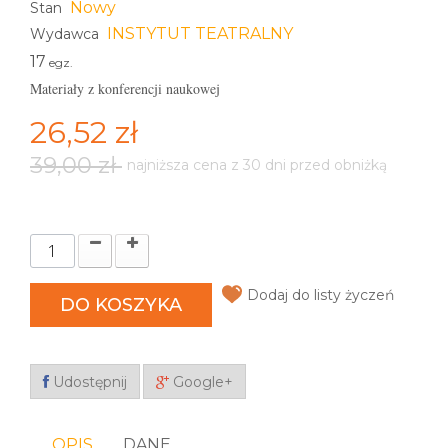
Nowy
Stan
INSTYTUT TEATRALNY
Wydawca
17
egz.
Materiały z konferencji naukowej
26,52 zł
39,00 zł
najniższa cena z 30 dni przed obniżką
Dodaj do listy życzeń
DO KOSZYKA
Udostępnij
Google+
OPIS
DANE