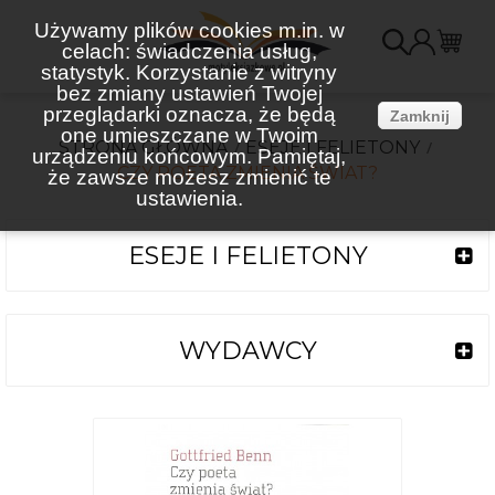
Używamy plików cookies m.in. w
celach: świadczenia usług,
K
statystyk. Korzystanie z witryny
bez zmiany ustawień Twojej
(
przeglądarki oznacza, że będą
Zamknij
one umieszczane w Twoim
STRONA GŁÓWNA
ESEJE I FELIETONY
urządzeniu końcowym. Pamiętaj,
CZY POETA ZMIENIA ŚWIAT?
że zawsze możesz zmienić te
ustawienia.
ESEJE I FELIETONY
WYDAWCY