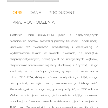
OPIS
DANE
PRODUCENT
KRAJ POCHODZENIA
Gottfried Benn (1886–1956), jeden z najsłynniejszych
niemieckich poetów pierwszej połowy XX wieku, obok poezji
uprawiał też twórczość prozatorską i eseistyczną. Z
wykształcenia lekarz, w swoich utworach, na początku
ekspresjonistycznych, nawiązywał do medycznych wątków,
eksponował przenikanie się sfery duchowej z fizyczną. Długo
kładł się na nim cień przejściowej sympatii do nazizmu w
latach 1933–1934, którą sam Benn uznał później za błąd, lecz go
nie potępił, uznając za „uwarunkowany historycznie”.
Prowadził, jak sam przyznał, „podwójne życie”, od 1935 roku w
Wehrmachcie jako lekarz, jednocześnie objęty zakazem
publikacji zarówno w czasach nazistowskich, jak i po wojnie do
1948 roku. Ze wszystkich tych kontrowersji wyzwoliła się na