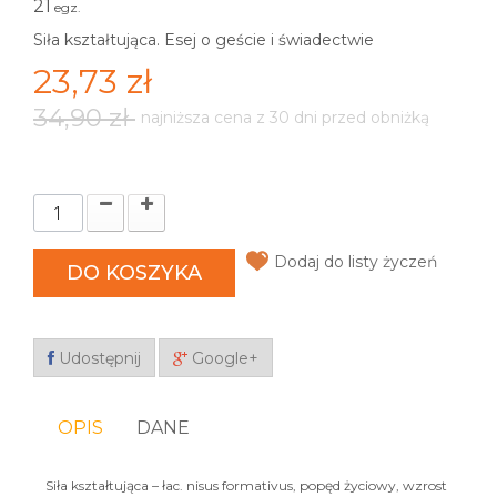
21
egz.
Siła kształtująca. Esej o geście i świadectwie
23,73 zł
34,90 zł
najniższa cena z 30 dni przed obniżką
Dodaj do listy życzeń
DO KOSZYKA
Udostępnij
Google+
OPIS
DANE
Siła kształtująca – łac. nisus formativus, popęd życiowy, wzrost