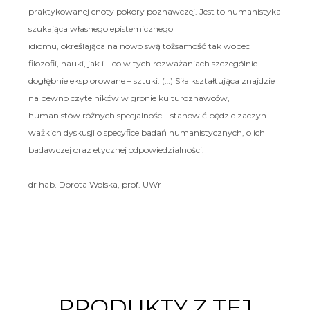
praktykowanej cnoty pokory poznawczej. Jest to humanistyka
szukająca własnego epistemicznego
idiomu, określająca na nowo swą tożsamość tak wobec
filozofii, nauki, jak i – co w tych rozważaniach szczególnie
dogłębnie eksplorowane – sztuki. (…) Siła kształtująca znajdzie
na pewno czytelników w gronie kulturoznawców,
humanistów różnych specjalności i stanowić będzie zaczyn
ważkich dyskusji o specyfice badań humanistycznych, o ich
badawczej oraz etycznej odpowiedzialności.
dr hab. Dorota Wolska, prof. UWr
PRODUKTY Z TEJ