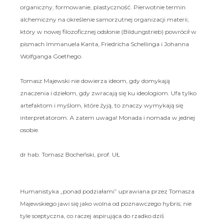
organiczny, formowanie, plastyczność. Pierwotnie termin
alchemiczny na określenie samorzutnej organizacji materii,
który w nowej filozoficznej odsłonie (Bildungstrieb) powrócił w
pismach Immanuela Kanta, Friedricha Schellinga i Johanna
Wolfganga Goethego.
Tomasz Majewski nie dowierza ideom, gdy domykają
znaczenia i dziełom, gdy zwracają się ku ideologiom. Ufa tylko
artefaktom i myślom, które żyją, to znaczy wymykają się
interpretatorom. A zatem uwaga! Monada i nomada w jednej
osobie.
dr hab. Tomasz Bocheński, prof. UŁ
Humanistyka „ponad podziałami” uprawiana przez Tomasza
Majewskiego jawi się jako wolna od poznawczego hybris; nie
tyle sceptyczna, co raczej aspirująca do rzadko dziś