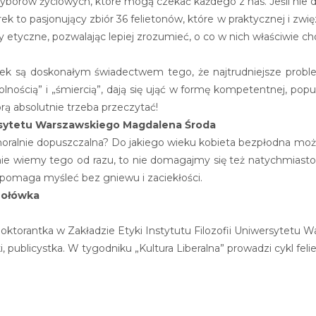
borów życiowych, które mogą czekać każdego z nas. Jeśli nie dzi
ek to pasjonujący zbiór 36 felietonów, które w praktycznej i zwi
etyczne, pozwalając lepiej zrozumieć, o co w nich właściwie cho
ek są doskonałym świadectwem tego, że najtrudniejsze problem
wolnością” i „śmiercią”, dają się ująć w formę kompetentnej, pop
tórą absolutnie trzeba przeczytać!
ersytetu Warszawskiego Magdalena Środa
oralnie dopuszczalna? Do jakiego wieku kobieta bezpłodna może s
nie wiemy tego od razu, to nie domagajmy się też natychmiasto
a pomaga myśleć bez gniewu i zaciekłości.
 Hołówka
oktorantka w Zakładzie Etyki Instytutu Filozofii Uniwersytetu W
, publicystka. W tygodniku „Kultura Liberalna” prowadzi cykl fe