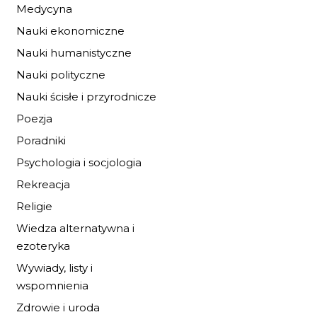
Medycyna
Nauki ekonomiczne
Nauki humanistyczne
Nauki polityczne
Nauki ścisłe i przyrodnicze
Poezja
Poradniki
Psychologia i socjologia
Rekreacja
Religie
NA OBRZEŻACH
Wiedza alternatywna i
ezoteryka
17,00 zł
25,00 zł
Wywiady, listy i
wspomnienia
DO KOSZYKA
Zdrowie i uroda