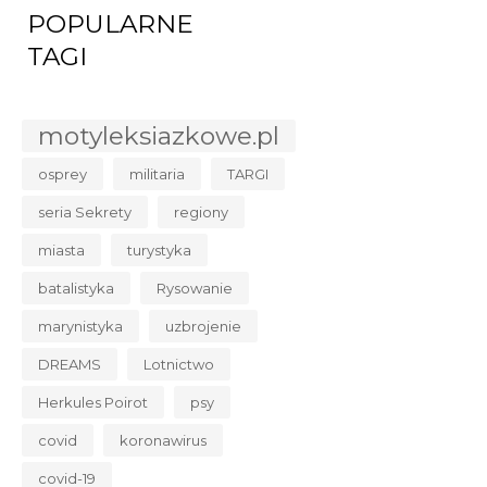
POPULARNE
TAGI
motyleksiazkowe.pl
osprey
militaria
TARGI
seria Sekrety
regiony
miasta
turystyka
batalistyka
Rysowanie
marynistyka
uzbrojenie
DREAMS
Lotnictwo
Herkules Poirot
psy
covid
koronawirus
covid-19