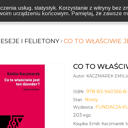
zenia usług, statystyk. Korzystanie z witryny bez z
oim urządzeniu końcowym. Pamiętaj, że zawsze mo
NOWOŚCI
ZAPOWIEDZI
BESTSELLERY
WAKACJ
ESEJE I FELIETONY
CO TO WŁAŚCIWIE 
CO TO WŁAŚCI
Autor:
KACZMAREK EMILI
978-83-940356-8
ISBN
Nowy
Stan
FUNDACJA K
Wydawca
203
egz.
Książka Emilii Kaczmarek t