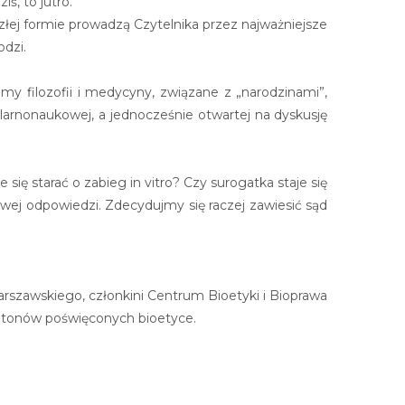
ś, to jutro.
ęzłej formie prowadzą Czytelnika przez najważniejsze
dzi.
y filozofii i medycyny, związane z „narodzinami”,
ularnonaukowej, a jednocześnie otwartej na dyskusję
ię starać o zabieg in vitro? Czy surogatka staje się
wej odpowiedzi. Zdecydujmy się raczej zawiesić sąd
arszawskiego, członkini Centrum Bioetyki i Bioprawa
lietonów poświęconych bioetyce.