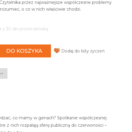
 Czytelnika przez najważniejsze współczesne problemy
zrozumieć, o co w nich właściwie chodzi.
a z 30 dni przed obniżką
DO KOSZYKA
Dodaj do listy życzeń
e+
awdzać, co mamy w genach? Spotkanie współczesnej
re z nich rozpalają sferę publiczną do czerwoności –