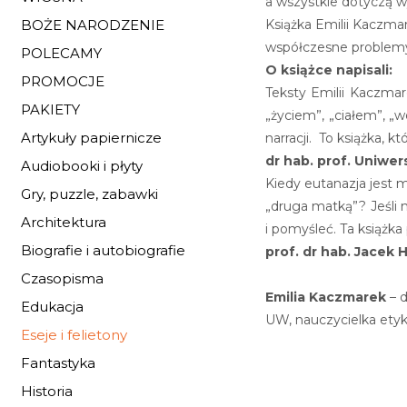
a wszystkie dotyczą wy
Książka Emilii Kaczmar
BOŻE NARODZENIE
współczesne problemy 
POLECAMY
O książce napisali:
PROMOCJE
Teksty Emilii Kaczmar
PAKIETY
„życiem”, „ciałem”, „
Artykuły papiernicze
narracji. To książka, k
dr hab. prof. Uniw
Audiobooki i płyty
Kiedy eutanazja jest m
Gry, puzzle, zabawki
„druga matką”? Jeśli 
Architektura
i pomyśleć. Ta książk
Biografie i autobiografie
prof. dr hab. Jacek
Czasopisma
Emilia Kaczmarek
– d
Edukacja
UW, nauczycielka etyki
Eseje i felietony
Fantastyka
Historia