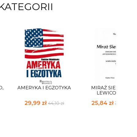
KATEGORII
O,
AMERYKA I EGZOTYKA
MIRAŻ SIERPNIA.
LEWICOWE...
29,99 zł
25,84 zł
44,10 zł
38,00 zł