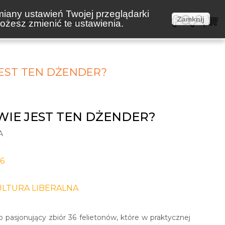
miany ustawień Twojej przeglądarki
Zamknij
żesz zmienić te ustawienia.
E
KOSZTY WYSYŁKI
JEST TEN DŻENDER?
WIE JEST TEN DŻENDER?
A
-6
ULTURA LIBERALNA
o pasjonujący zbiór 36 felietonów, które w praktycznej