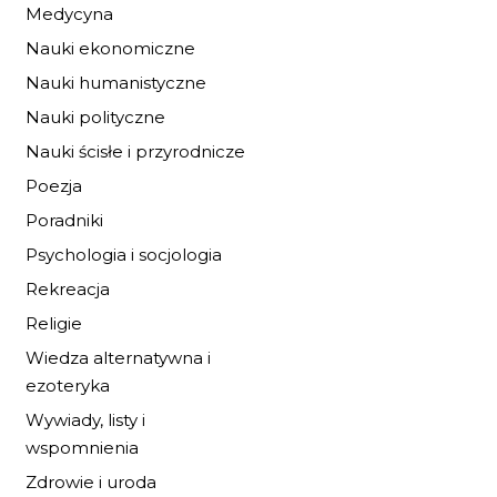
Medycyna
Nauki ekonomiczne
Nauki humanistyczne
NA OBRZEŻACH
Nauki polityczne
Nauki ścisłe i przyrodnicze
17,00 zł
25,00 zł
Poezja
DO KOSZYKA
Poradniki
Psychologia i socjologia
Rekreacja
Religie
Wiedza alternatywna i
ezoteryka
Wywiady, listy i
wspomnienia
Zdrowie i uroda