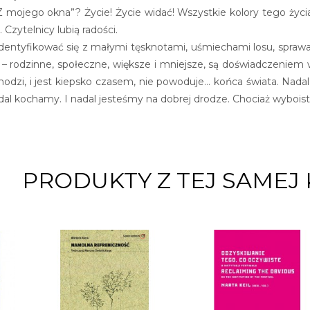
mojego okna”? Życie! Życie widać! Wszystkie kolory tego życia, 
i. Czytelnicy lubią radości.
dentyfikować się z małymi tęsknotami, uśmiechami losu, spraw
y – rodzinne, społeczne, większe i mniejsze, są doświadczeniem w
 wychodzi, i jest kiepsko czasem, nie powoduje… końca świata. Nada
dal kochamy. I nadal jesteśmy na dobrej drodze. Chociaż wyboist
PRODUKTY Z TEJ SAMEJ 