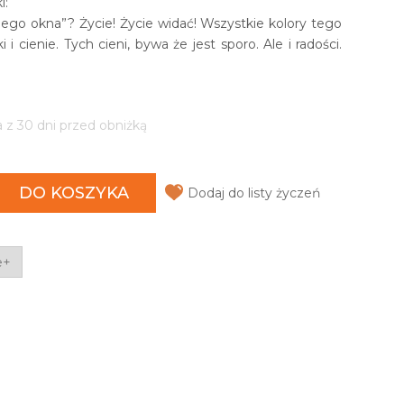
i:
ego okna”? Życie! Życie widać! Wszystkie kolory tego
i i cienie. Tych cieni, bywa że jest sporo. Ale i radości.
a z 30 dni przed obniżką
DO KOSZYKA
Dodaj do listy życzeń
e+