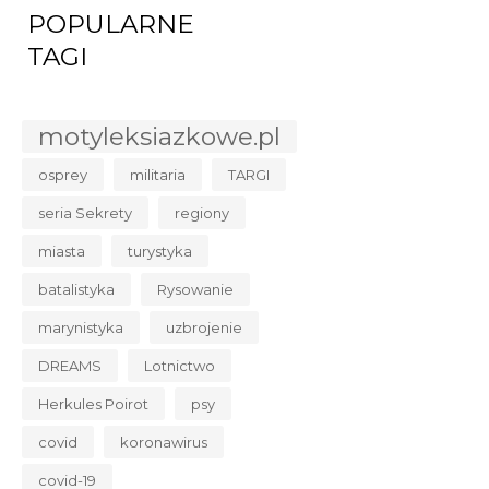
POPULARNE
TAGI
motyleksiazkowe.pl
osprey
militaria
TARGI
seria Sekrety
regiony
miasta
turystyka
batalistyka
Rysowanie
marynistyka
uzbrojenie
DREAMS
Lotnictwo
Herkules Poirot
psy
covid
koronawirus
covid-19