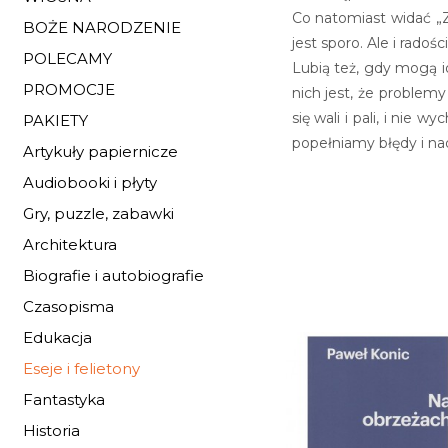
Co natomiast widać „Z 
BOŻE NARODZENIE
jest sporo. Ale i radośc
POLECAMY
Lubią też, gdy mogą i
PROMOCJE
nich jest, że problem
się wali i pali, i nie
PAKIETY
popełniamy błędy i na
Artykuły papiernicze
Audiobooki i płyty
Gry, puzzle, zabawki
Architektura
Biografie i autobiografie
Czasopisma
Edukacja
Eseje i felietony
Fantastyka
Historia