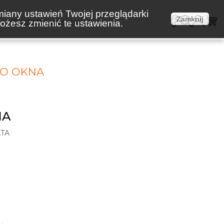
miany ustawień Twojej przeglądarki
Zamknij
żesz zmienić te ustawienia.
E
KOSZTY WYSYŁKI
GO OKNA
NA
TA