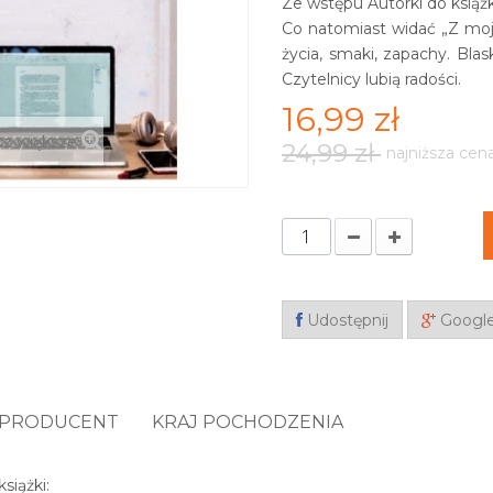
Ze wstępu Autorki do książk
Co natomiast widać „Z moj
życia, smaki, zapachy. Blask
Czytelnicy lubią radości.
16,99 zł
z większe
24,99 zł
najniższa cen
Udostępnij
Googl
PRODUCENT
KRAJ POCHODZENIA
siążki: