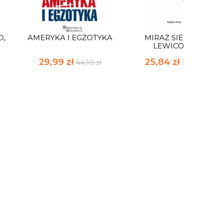
O,
AMERYKA I EGZOTYKA
MIRAŻ SIERPNIA.
LEWICOWE...
29,99 zł
25,84 zł
44,10 zł
38,00 zł