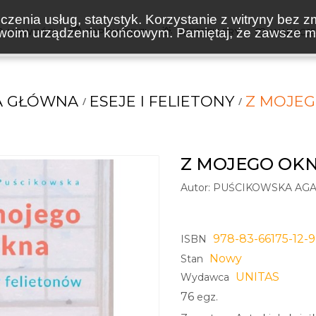
zenia usług, statystyk. Korzystanie z witryny bez z
oim urządzeniu końcowym. Pamiętaj, że zawsze mo
NOWOŚCI
ZAPOWIEDZI
BESTSELLERY
WAKACJ
A GŁÓWNA
ESEJE I FELIETONY
Z MOJE
Z MOJEGO OK
Autor:
PUŚCIKOWSKA AGA
978-83-66175-12-9
ISBN
Nowy
Stan
UNITAS
Wydawca
76
egz.