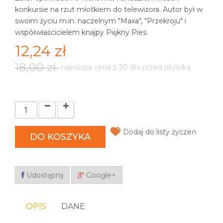
konkursie na rzut młotkiem do telewizora. Autor był w
swoim życiu m.in. naczelnym "Maxa", "Przekroju" i
współwłaścicielem knajpy Piękny Pies.
12,24 zł
18,00 zł
najniższa cena z 30 dni przed obniżką
Dodaj do listy życzeń
DO KOSZYKA
Udostępnij
Google+
OPIS
DANE