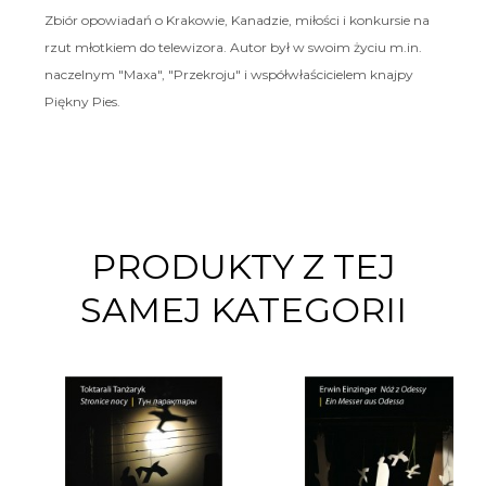
Zbiór opowiadań o Krakowie, Kanadzie, miłości i konkursie na
rzut młotkiem do telewizora. Autor był w swoim życiu m.in.
naczelnym "Maxa", "Przekroju" i współwłaścicielem knajpy
Piękny Pies.
PRODUKTY Z TEJ
SAMEJ KATEGORII