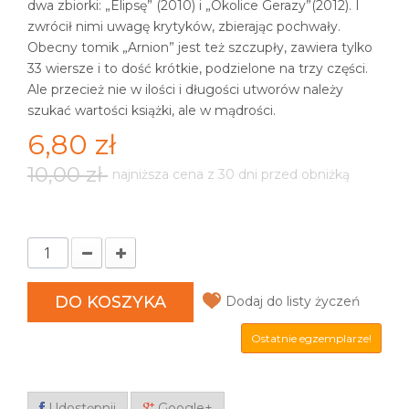
dwa zbiorki: „Elipsę” (2010) i „Okolice Gerazy”(2012). I
zwrócił nimi uwagę krytyków, zbierając pochwały.
Obecny tomik „Arnion” jest też szczupły, zawiera tylko
33 wiersze i to dość krótkie, podzielone na trzy części.
Ale przecież nie w ilości i długości utworów należy
szukać wartości książki, ale w mądrości.
6,80 zł
10,00 zł
najniższa cena z 30 dni przed obniżką
DO KOSZYKA
Dodaj do listy życzeń
Ostatnie egzemplarze!
Udostępnij
Google+