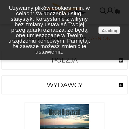
Używamy plików cookies m.in. w
celach: świadczenia usług,
K
statystyk. Korzystanie z witryny
bez zmiany ustawień Twojej
(
przeglądarki oznacza, że będą
Zamknij
one umieszczane w Twoim
STRONA GŁÓWNA
POEZJA
ARNION
urządzeniu końcowym. Pamiętaj,
że zawsze możesz zmienić te
ustawienia.
POEZJA
WYDAWCY