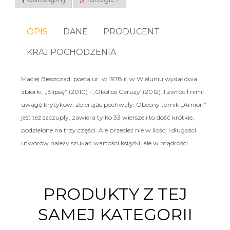
OPIS
DANE
PRODUCENT
KRAJ POCHODZENIA
Maciej Bieszczad, poeta ur. w 1978 r. w Wieluniu wydał dwa
zbiorki: „Elipsę” (2010) i „Okolice Gerazy”(2012). I zwrócił nimi
uwagę krytyków, zbierając pochwały. Obecny tomik „Arnion”
jest też szczupły, zawiera tylko 33 wiersze i to dość krótkie,
podzielone na trzy części. Ale przecież nie w ilości i długości
utworów należy szukać wartości książki, ale w mądrości.
PRODUKTY Z TEJ
SAMEJ KATEGORII