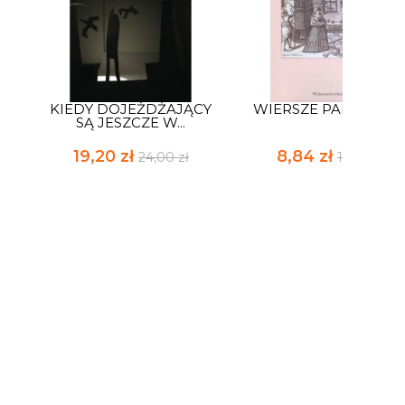
KIEDY DOJEŻDŻAJĄCY
WIERSZE PADEWSKI
SĄ JESZCZE W...
19,20 zł
8,84 zł
24,00 zł
13,00 zł