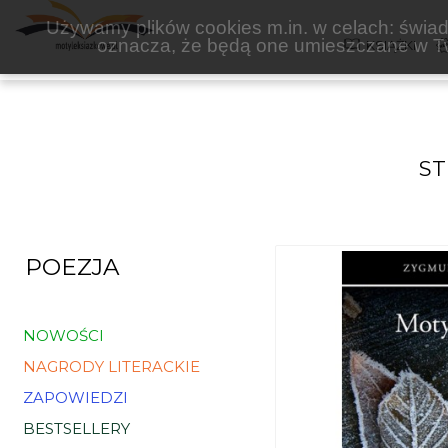
PETRUS
Używamy plików cookies m.in. w celach: świadc
oznacza, że będą one umieszczane w Tw
KSIĄŻKI
S
POEZJA
NOWOŚCI
NAGRODY LITERACKIE
ZAPOWIEDZI
BESTSELLERY