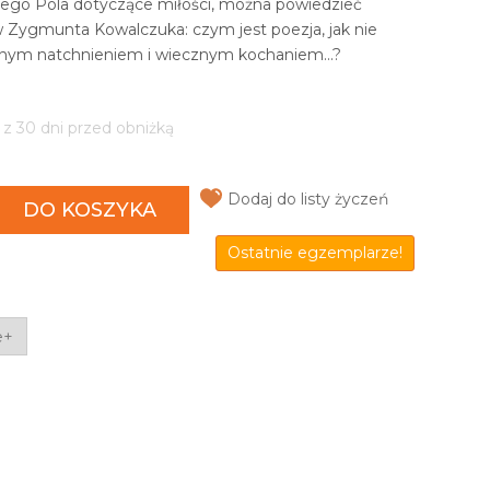
tego Pola dotyczące miłości, można powiedzieć
 Zygmunta Kowalczuka: czym jest poezja, jak nie
nym natchnieniem i wiecznym kochaniem...?
 z 30 dni przed obniżką
Dodaj do listy życzeń
DO KOSZYKA
Ostatnie egzemplarze!
e+