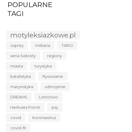
POPULARNE
TAGI
motyleksiazkowe.pl
osprey
militaria
TARGI
seria Sekrety
regiony
miasta
turystyka
batalistyka
Rysowanie
marynistyka
uzbrojenie
DREAMS
Lotnictwo
Herkules Poirot
psy
covid
koronawirus
covid-19