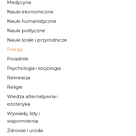
Medycyna
Nauki ekonomiczne
Nauki humanistyczne
Nauki polityczne
Nauki ścisłe i przyrodnicze
PLĄSY
Poezja
7,48 zł
11,00 zł
Poradniki
Psychologia i socjologia
DO KOSZYKA
Rekreacja
Religie
Wiedza alternatywna i
ezoteryka
Wywiady, listy i
wspomnienia
Zdrowie i uroda