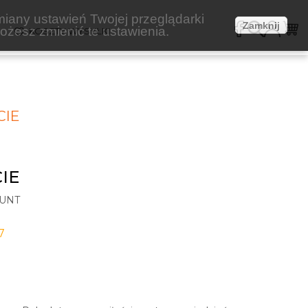
miany ustawień Twojej przeglądarki
Zamknij
żesz zmienić te ustawienia.
E
KOSZTY WYSYŁKI
CIE
IE
UNT
7