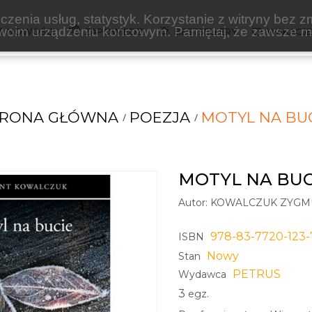
zenia usług, statystyk. Korzystanie z witryny bez z
oim urządzeniu końcowym. Pamiętaj, że zawsze mo
NOWOŚCI
ZAPOWIEDZI
BESTSELLERY
WAKACJ
TRONA GŁÓWNA
POEZJA
MOTYL NA BU
MOTYL NA BUC
Autor:
KOWALCZUK ZYGM
978-83-7720-123-
ISBN
Nowy
Stan
PETRUS
Wydawca
3
egz.