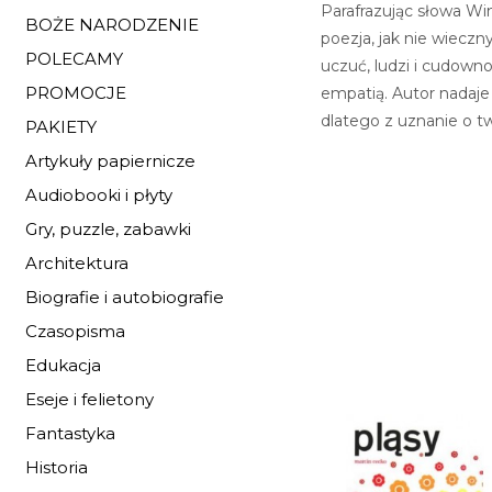
Parafrazując słowa W
BOŻE NARODZENIE
poezja, jak nie wiecz
POLECAMY
uczuć, ludzi i cudowno
PROMOCJE
empatią. Autor nadaje
dlatego z uznanie o tw
PAKIETY
Artykuły papiernicze
Audiobooki i płyty
Gry, puzzle, zabawki
Architektura
Biografie i autobiografie
Czasopisma
Edukacja
Eseje i felietony
Fantastyka
Historia