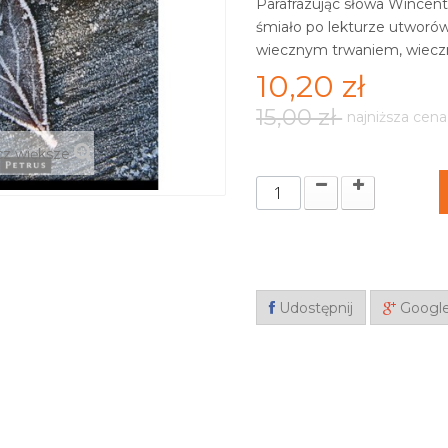
Parafrazując słowa Wincen
śmiało po lekturze utworów
wiecznym trwaniem, wiecz
10,20 zł
15,00 zł
najniższa cena
z większe
Udostępnij
Googl