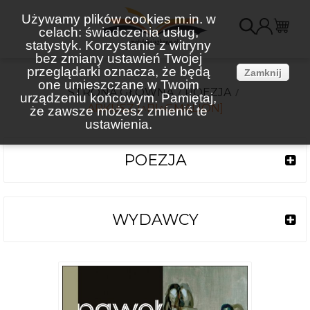
Używamy plików cookies m.in. w
celach: świadczenia usług,
K
statystyk. Korzystanie z witryny
bez zmiany ustawień Twojej
(
przeglądarki oznacza, że będą
Zamknij
one umieszczane w Twoim
STRONA GŁÓWNA
POEZJA
urządzeniu końcowym. Pamiętaj,
ARKUSZ [^PI^GMALION]
że zawsze możesz zmienić te
ustawienia.
POEZJA
WYDAWCY