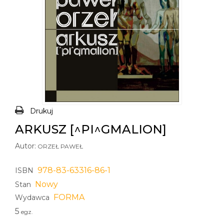
Drukuj
ARKUSZ [^PI^GMALION]
Autor:
ORZEŁ PAWEŁ
978-83-63316-86-1
ISBN
Nowy
Stan
FORMA
Wydawca
5
egz.