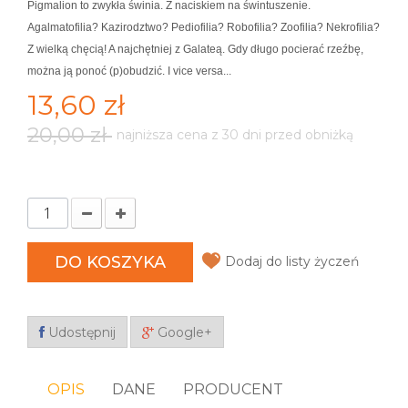
Pigmalion to zwykła świnia. Z naciskiem na świntuszenie.
Agalmatofilia? Kazirodztwo? Pediofilia? Robofilia? Zoofilia? Nekrofilia?
Z wielką chęcią! A najchętniej z Galateą. Gdy długo pocierać rzeźbę,
można ją ponoć (p)obudzić. I vice versa...
13,60 zł
20,00 zł
najniższa cena z 30 dni przed obniżką
DO KOSZYKA
Dodaj do listy życzeń
Udostępnij
Google+
OPIS
DANE
PRODUCENT