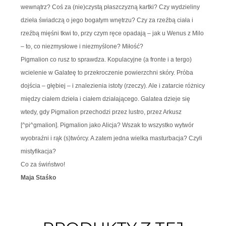
wewnątrz? Coś za (nie)czystą płaszczyzną kartki? Czy wydzieliny
dzieła świadczą o jego bogatym wnętrzu? Czy za rzeźbą ciała i
rzeźbą mięśni tkwi to, przy czym ręce opadają – jak u Wenus z Milo
– to, co niezmysłowe i niezmyślone? Miłość?
Pigmalion co rusz to sprawdza. Kopulacyjne (
a fronte
i
a tergo
)
wcielenie w Galateę to przekroczenie powierzchni skóry. Próba
dojścia – głębiej – i znalezienia istoty (rzeczy). Ale i zatarcie różnicy
między ciałem dzieła i ciałem działającego. Galatea dzieje się
wtedy, gdy Pigmalion przechodzi przez lustro, przez
Arkusz
[^pi^gmalion]
. Pigmalion jako Alicja? Wszak to wszystko wytwór
wyobraźni i rąk (s)twórcy. A zatem jedna wielka masturbacja? Czyli
mistyfikacja?
Co za świństwo!
Maja Staśko