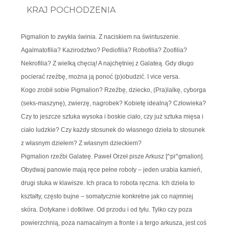
KRAJ POCHODZENIA
Pigmalion to zwykła świnia. Z naciskiem na świntuszenie.
Agalmatofilia? Kazirodztwo? Pediofilia? Robofilia? Zoofilia?
Nekrofilia? Z wielką chęcią! A najchętniej z Galateą. Gdy długo
pocierać rzeźbę, można ją ponoć (p)obudzić. I vice versa.
Kogo zrobił sobie Pigmalion? Rzeźbę, dziecko, (Pra)lalkę, cyborga
(seks-maszynę), zwierzę, nagrobek? Kobietę idealną? Człowieka?
Czy to jeszcze sztuka wysoka i boskie ciało, czy już sztuka mięsa i
ciało ludzkie? Czy każdy stosunek do własnego dzieła to stosunek
z własnym dziełem? Z własnym dzieckiem?
Pigmalion rzeźbi Galateę. Paweł Orzeł pisze
Arkusz [^pi^gmalion]
.
Obydwaj panowie mają ręce pełne roboty – jeden urabia kamień,
drugi stuka w klawisze. Ich praca to robota ręczna. Ich dzieła to
kształty, często bujne – somatycznie konkretne jak co najmniej
skóra. Dotykane i dotkliwe. Od przodu i od tyłu. Tylko czy poza
powierzchnią, poza namacalnym
a fronte
i
a tergo
arkusza, jest coś