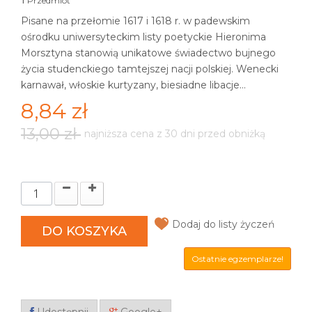
Przedmiot
Pisane na przełomie 1617 i 1618 r. w padewskim
ośrodku uniwersyteckim listy poetyckie Hieronima
Morsztyna stanowią unikatowe świadectwo bujnego
życia studenckiego tamtejszej nacji polskiej. Wenecki
karnawał, włoskie kurtyzany, biesiadne libacje...
8,84 zł
13,00 zł
najniższa cena z 30 dni przed obniżką
Dodaj do listy życzeń
DO KOSZYKA
Ostatnie egzemplarze!