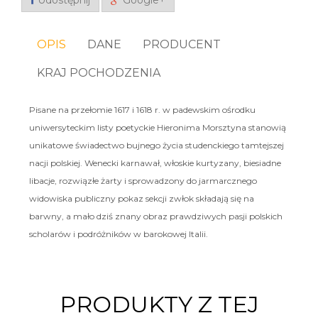
Udostępnij
Google+
OPIS
DANE
PRODUCENT
KRAJ POCHODZENIA
Pisane na przełomie 1617 i 1618 r. w padewskim ośrodku
uniwersyteckim listy poetyckie Hieronima Morsztyna stanowią
unikatowe świadectwo bujnego życia studenckiego tamtejszej
nacji polskiej. Wenecki karnawał, włoskie kurtyzany, biesiadne
libacje, rozwiązłe żarty i sprowadzony do jarmarcznego
widowiska publiczny pokaz sekcji zwłok składają się na
barwny, a mało dziś znany obraz prawdziwych pasji polskich
scholarów i podróżników w barokowej Italii.
PRODUKTY Z TEJ