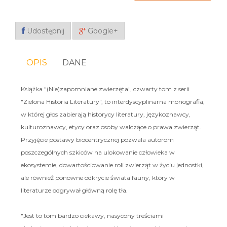
Udostępnij
Google+
OPIS
DANE
Książka "(Nie)zapomniane zwierzęta", czwarty tom z serii
"Zielona Historia Literatury", to interdyscyplinarna monografia,
w której głos zabierają historycy literatury, językoznawcy,
kulturoznawcy, etycy oraz osoby walczące o prawa zwierząt.
Przyjęcie postawy biocentrycznej pozwala autorom
poszczególnych szkiców na ulokowanie człowieka w
ekosystemie, dowartościowanie roli zwierząt w życiu jednostki,
ale również ponowne odkrycie świata fauny, który w
literaturze odgrywał główną rolę tła.
"Jest to tom bardzo ciekawy, nasycony treściami