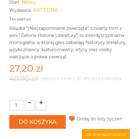
Nowy
Stan
KATEDRA
Wydawca
1
Przedmiot
Książka "(Nie)zapomniane zwierzęta", czwarty tom z
serii "Zielona Historia Literatury", to interdyscyplinarna
monografia, w której głos zabierają historycy literatury,
językoznawcy, kulturoznawcy, etycy oraz osoby
walczące o prawa zwierząt.
27,20 zł
40,00 zł
najniższa cena z 30 dni przed obniżką
Dodaj do listy życzeń
DO KOSZYKA
Ostatnie egzemplarze!