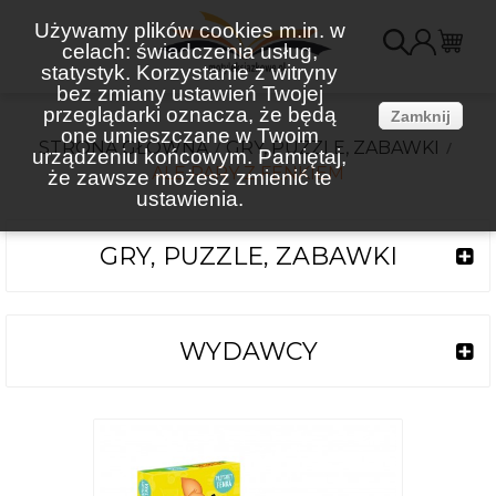
Używamy plików cookies m.in. w
celach: świadczenia usług,
K
statystyk. Korzystanie z witryny
bez zmiany ustawień Twojej
(
przeglądarki oznacza, że będą
Zamknij
one umieszczane w Twoim
STRONA GŁÓWNA
GRY, PUZZLE, ZABAWKI
urządzeniu końcowym. Pamiętaj,
ALE PARY Z FENKIEM
że zawsze możesz zmienić te
ustawienia.
GRY, PUZZLE, ZABAWKI
WYDAWCY