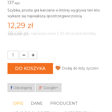
137
egz.
Szybka, prosta gra karciana w której wygrywa ten kto
wykaże się największą spostrzegawczością.
12,29 zł
18,08 zł
najniższa cena z 30 dni przed obniżką
DO KOSZYKA
Dodaj do listy życzeń
Udostępnij
Google+
OPIS
DANE
PRODUCENT