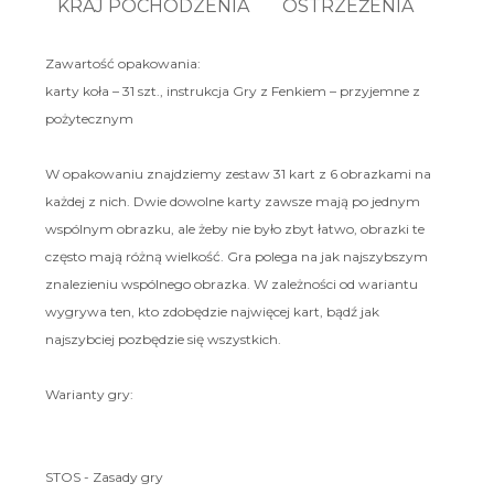
KRAJ POCHODZENIA
OSTRZEŻENIA
Zawartość opakowania:
karty koła – 31 szt., instrukcja Gry z Fenkiem – przyjemne z
pożytecznym
W opakowaniu znajdziemy zestaw 31 kart z 6 obrazkami na
każdej z nich. Dwie dowolne karty zawsze mają po jednym
wspólnym obrazku, ale żeby nie było zbyt łatwo, obrazki te
często mają różną wielkość. Gra polega na jak najszybszym
znalezieniu wspólnego obrazka. W zależności od wariantu
wygrywa ten, kto zdobędzie najwięcej kart, bądź jak
najszybciej pozbędzie się wszystkich.
Warianty gry:
STOS - Zasady gry