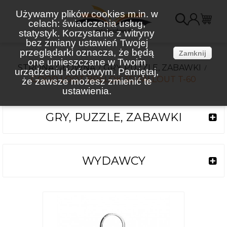
Używamy plików cookies m.in. w
celach: świadczenia usług,
K
statystyk. Korzystanie z witryny
bez zmiany ustawień Twojej
(
przeglądarki oznacza, że będą
Zamknij
one umieszczane w Twoim
STRONA GŁÓWNA
GRY, PUZZLE, ZABAWKI
urządzeniu końcowym. Pamiętaj,
GOOD LOOT BRELOK 3D FALLOUT T-60
że zawsze możesz zmienić te
ustawienia.
GRY, PUZZLE, ZABAWKI
WYDAWCY