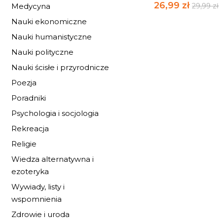
26,99 zł
Medycyna
29,99 zł
Nauki ekonomiczne
Nauki humanistyczne
Nauki polityczne
Nauki ścisłe i przyrodnicze
Poezja
Poradniki
Psychologia i socjologia
Rekreacja
Religie
Wiedza alternatywna i
ezoteryka
Wywiady, listy i
wspomnienia
GOOD LOOT BREL
Zdrowie i uroda
3D FALLOUT T-60