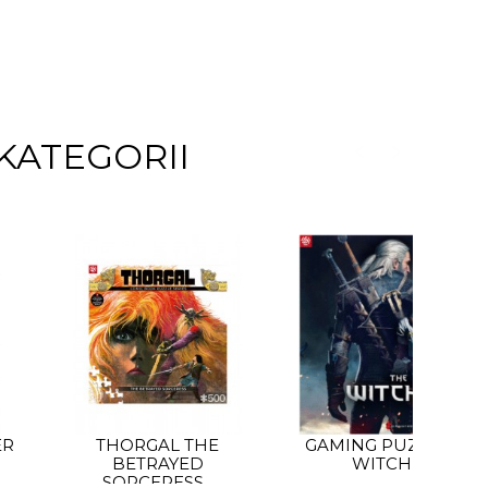
KATEGORII
ER
THORGAL THE
GAMING PUZZLE: TH
BETRAYED
WITCHER...
SORCERESS...