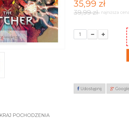
35,99 zł
39,99 zł
najniższa cen
z większe
Udostępnij
Googl
KRAJ POCHODZENIA