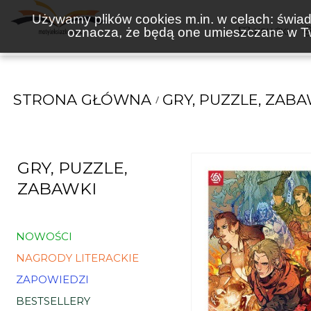
Używamy plików cookies m.in. w celach: świadc
oznacza, że będą one umieszczane w Tw
KSIĄŻKI
STRONA GŁÓWNA
GRY, PUZZLE, ZABA
GRY, PUZZLE,
ZABAWKI
NOWOŚCI
NAGRODY LITERACKIE
ZAPOWIEDZI
BESTSELLERY