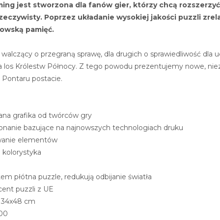
ing jest stworzona dla fanów gier, którzy chcą rozszerz
eczywisty. Poprzez układanie wysokiej jakości puzzli zrel
anowską pamięć.
h walczący o przegraną sprawę, dla drugich o sprawiedliwość dla u
a los Królestw Północy. Z tego powodu prezentujemy nowe, niez
 Pontaru postacie.
ana grafika od twórców gry
konanie bazujące na najnowszych technologiach druku
wanie elementów
 kolorystyka
em płótna puzzle, redukują odbijanie światła
nt puzzli z UE
: 34x48 cm
500