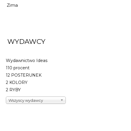
Zima
26,99 zł
29,99 zł
DO KOSZYKA
WYDAWCY
Wydawnictwo Ideas
110 procent
12 POSTERUNEK
2 KOLORY
2 RYBY
Wszyscy wydawcy