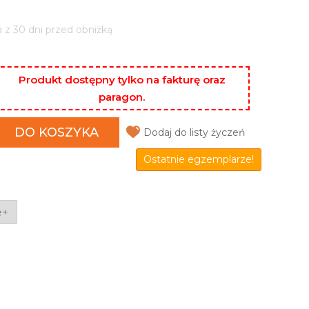
a z 30 dni przed obniżką
Produkt dostępny tylko na fakturę oraz
paragon.
DO KOSZYKA
Dodaj do listy życzeń
Ostatnie egzemplarze!
e+