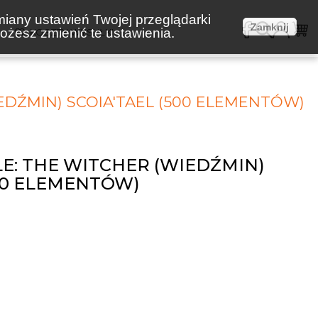
miany ustawień Twojej przeglądarki
Zamknij
żesz zmienić te ustawienia.
E
KOSZTY WYSYŁKI
EDŹMIN) SCOIA'TAEL (500 ELEMENTÓW)
E: THE WITCHER (WIEDŹMIN)
500 ELEMENTÓW)