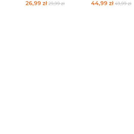
26,99 zł
44,99 zł
29,99 zł
49,99 zł
OK
GOOD LOOT THE
PUZZLE THE WITCH
WITCHER 3 BRELOK...
GERALT &...