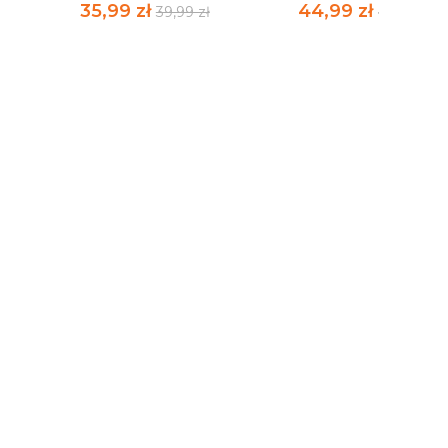
35,99 zł
44,99 zł
39,99 zł
49,99 zł
ER
THORGAL THE
GAMING PUZZLE: TH
BETRAYED
WITCHER...