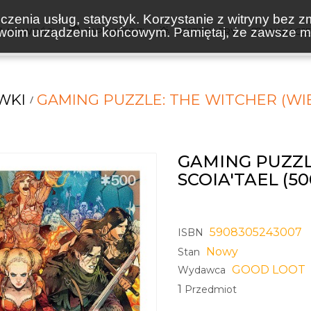
zenia usług, statystyk. Korzystanie z witryny bez z
oim urządzeniu końcowym. Pamiętaj, że zawsze mo
NOWOŚCI
ZAPOWIEDZI
BESTSELLERY
WAKACJ
WKI
GAMING PUZZLE: THE WITCHER (WI
GAMING PUZZL
SCOIA'TAEL (
5908305243007
ISBN
Nowy
Stan
GOOD LOOT
Wydawca
1
Przedmiot