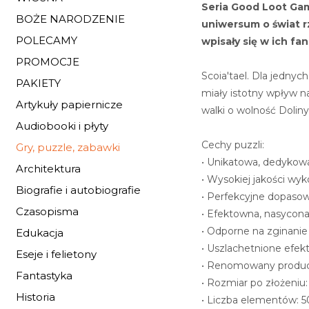
Seria Good Loot Gam
BOŻE NARODZENIE
uniwersum o świat rz
POLECAMY
wpisały się w ich f
PROMOCJE
Scoia'tael. Dla jednyc
PAKIETY
miały istotny wpływ n
Artykuły papiernicze
walki o wolność Doliny
Audiobooki i płyty
Cechy puzzli:
Gry, puzzle, zabawki
• Unikatowa, dedykow
Architektura
• Wysokiej jakości wy
Biografie i autobiografie
• Perfekcyjne dopaso
Czasopisma
• Efektowna, nasycona
• Odporne na zginanie
Edukacja
• Uszlachetnione efekt
Eseje i felietony
• Renomowany produce
Fantastyka
• Rozmiar po złożeniu
Historia
• Liczba elementów: 