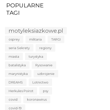
POPULARNE
TAGI
motyleksiazkowe.pl
osprey
militaria
TARGI
seria Sekrety
regiony
miasta
turystyka
batalistyka
Rysowanie
marynistyka
uzbrojenie
DREAMS
Lotnictwo
Herkules Poirot
psy
covid
koronawirus
covid-19