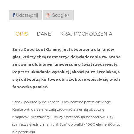
Udostępnij
Google+
OPIS
DANE
KRAJ POCHODZENIA
Seria Good Loot Gaming jest stworzona dla fanów
gier, którzy chcą rozszerzyć doświadczenia związane
ze swoim ulubionym uniwersum o świat rzeczywisty.
Poprzez układanie wysokiej jakości puzzli zrelaksują
się i odtworzą kultowe obrazy, które wpisały się w ich
fanowską pamięć.
Smoki powróciły do Tamriel! Dowodzone przez wielkiego
Kaalgrontiida zamierzają zrównać z ziemią ojczyznę
Khajiitów. Mieszkańcy Elsweyr potrzebują bohaterów. Czy
staniesz się jednym z nich? Stań do walki - 1000 elementów to
nie przelewki.