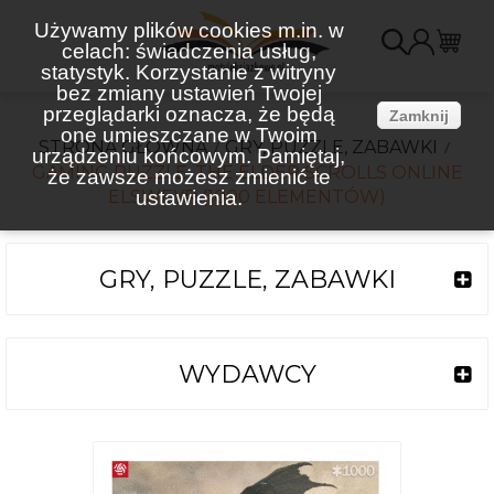
Używamy plików cookies m.in. w
celach: świadczenia usług,
K
statystyk. Korzystanie z witryny
bez zmiany ustawień Twojej
(
przeglądarki oznacza, że będą
Zamknij
one umieszczane w Twoim
STRONA GŁÓWNA
GRY, PUZZLE, ZABAWKI
urządzeniu końcowym. Pamiętaj,
GAMING PUZZLE: THE ELDER SCROLLS ONLINE
że zawsze możesz zmienić te
ELSWEYR (1000 ELEMENTÓW)
ustawienia.
GRY, PUZZLE, ZABAWKI
WYDAWCY