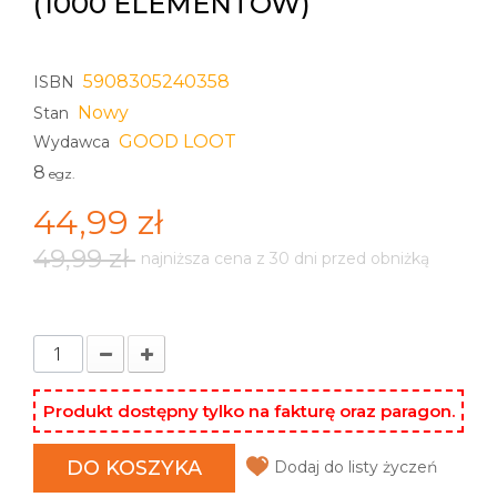
(1000 ELEMENTÓW)
5908305240358
ISBN
Nowy
Stan
GOOD LOOT
Wydawca
8
egz.
44,99 zł
49,99 zł
najniższa cena z 30 dni przed obniżką
Produkt dostępny tylko na fakturę oraz paragon.
DO KOSZYKA
Dodaj do listy życzeń