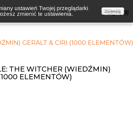
miany ustawień Twojej przeglądarki
Zamknij
żesz zmienić te ustawienia.
E
KOSZTY WYSYŁKI
ŹMIN) GERALT & CIRI (1000 ELEMENTÓW
E: THE WITCHER (WIEDŹMIN)
 (1000 ELEMENTÓW)