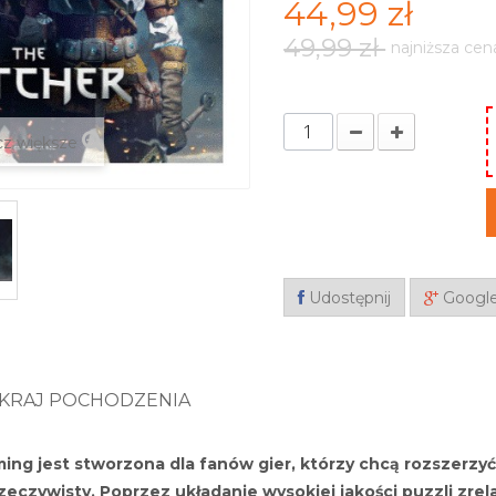
44,99 zł
49,99 zł
najniższa cen
z większe
Udostępnij
Googl
KRAJ POCHODZENIA
ing jest stworzona dla fanów gier, którzy chcą rozszerz
eczywisty. Poprzez układanie wysokiej jakości puzzli zrel