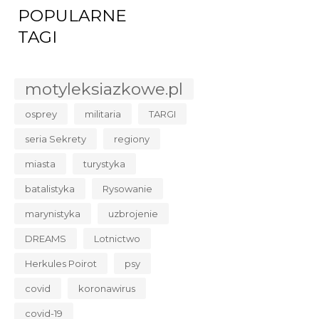
POPULARNE
TAGI
motyleksiazkowe.pl
osprey
militaria
TARGI
seria Sekrety
regiony
miasta
turystyka
batalistyka
Rysowanie
marynistyka
uzbrojenie
DREAMS
Lotnictwo
Herkules Poirot
psy
covid
koronawirus
covid-19