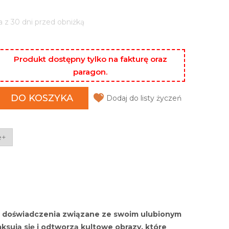
a z 30 dni przed obniżką
Produkt dostępny tylko na fakturę oraz
paragon.
DO KOSZYKA
Dodaj do listy życzeń
e+
yć doświadczenia związane ze swoim ulubionym
aksują się i odtworzą kultowe obrazy, które