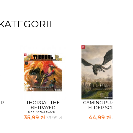
KATEGORII
ER
THORGAL THE
GAMING PUZZLE: TH
BETRAYED
ELDER SCROLLS...
SORCERESS...
35,99 zł
44,99 zł
39,99 zł
49,99 zł