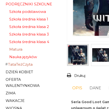
PODRĘCZNIKI SZKOLNE
Szkoła podstawowa
Szkoła średnia klasa 1
Szkoła średnia klasa 2
Zobac
Szkoła średnia klasa 3
Szkoła średnia klasa 4
Matura
Nauka języków
TataTeżCzyta
DZIEŃ KOBIET
Drukuj
OFERTA
WALENTYNKOWA
OPIS
DANE
ZIMA
WAKACJE
Seria Good Loot Gam
WIOSNA
uniwersum o świat rz