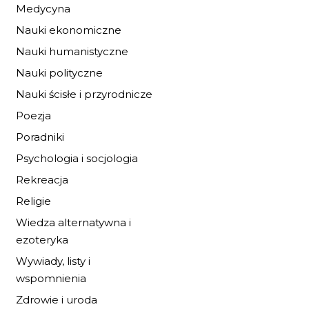
Medycyna
Nauki ekonomiczne
Nauki humanistyczne
Nauki polityczne
Nauki ścisłe i przyrodnicze
Poezja
Poradniki
Psychologia i socjologia
Rekreacja
Religie
Wiedza alternatywna i
ezoteryka
GOOD LOOT BREL
3D FALLOUT T-60
Wywiady, listy i
wspomnienia
26,99 zł
29,99 zł
Zdrowie i uroda