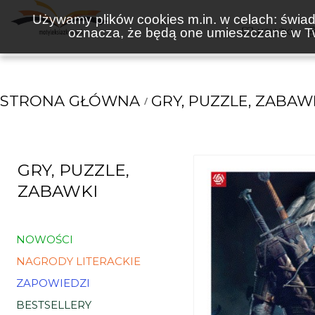
Używamy plików cookies m.in. w celach: świadc
oznacza, że będą one umieszczane w Tw
KSIĄŻKI
STRONA GŁÓWNA
GRY, PUZZLE, ZABAW
GRY, PUZZLE,
ZABAWKI
NOWOŚCI
NAGRODY LITERACKIE
ZAPOWIEDZI
BESTSELLERY