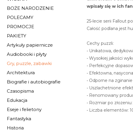
wpisały się w ich f
BOŻE NARODZENIE
POLECAMY
25-lecie serii Fallout
PROMOCJE
Całość podlana jest 
PAKIETY
Cechy puzzli:
Artykuły papiernicze
• Unikatowa, dedykow
Audiobooki i płyty
• Wysokiej jakości wy
Gry, puzzle, zabawki
• Perfekcyjne dopaso
Architektura
• Efektowna, nasycona
• Odporne na zginanie
Biografie i autobiografie
• Uszlachetnione efekt
Czasopisma
• Renomowany produce
Edukacja
• Rozmiar po złożeniu
Eseje i felietony
• Liczba elementów: 
Fantastyka
Historia