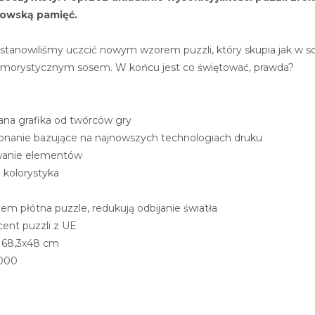
anowską pamięć.
 postanowiliśmy uczcić nowym wzorem puzzli, który skupia jak w s
humorystycznym sosem. W końcu jest co świętować, prawda?
ana grafika od twórców gry
konanie bazujące na najnowszych technologiach druku
wanie elementów
 kolorystyka
em płótna puzzle, redukują odbijanie światła
nt puzzli z UE
: 68,3x48 cm
1000