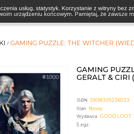
zenia usług, statystyk. Korzystanie z witryny bez z
oim urządzeniu końcowym. Pamiętaj, że zawsze mo
NOWOŚCI
ZAPOWIEDZI
BESTSELLERY
WAKACJ
KI
GAMING PUZZLE: THE WITCHER (WIED
GAMING PUZZL
GERALT & CIRI
5908305236023
ISBN
Nowy
Stan
GOOD LOOT
Wydawca
5
egz.