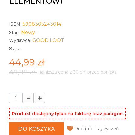
ELEMENTÓW)
5908305243014
ISBN
Nowy
Stan
GOOD LOOT
Wydawca
8
egz.
44,99 zł
49,99 zł
najniższa cena z 30 dni przed obniżką
Produkt dostępny tylko na fakturę oraz paragon.
DO KOSZYKA
Dodaj do listy życzeń