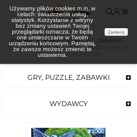
Używamy plików cookies m.in. w
celach: świadczenia usług,
K
statystyk. Korzystanie z witryny
bez zmiany ustawień Twojej
(
przeglądarki oznacza, że będą
Zamknij
one umieszczane w Twoim
STRONA GŁÓWNA
GRY, PUZZLE, ZABAWKI
urządzeniu końcowym. Pamiętaj,
IMAGINATION PUZZLE: ROCH URBANIAK WYSPA
że zawsze możesz zmienić te
SÓW (1000 ELEMENTÓW)
ustawienia.
GRY, PUZZLE, ZABAWKI
WYDAWCY