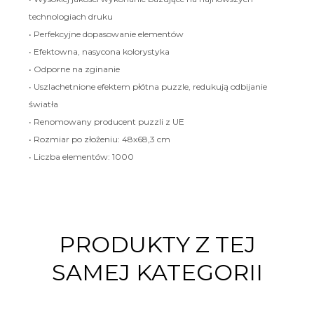
technologiach druku
• Perfekcyjne dopasowanie elementów
• Efektowna, nasycona kolorystyka
• Odporne na zginanie
• Uszlachetnione efektem płótna puzzle, redukują odbijanie
światła
• Renomowany producent puzzli z UE
• Rozmiar po złożeniu: 48x68,3 cm
• Liczba elementów: 1000
PRODUKTY Z TEJ
SAMEJ KATEGORII