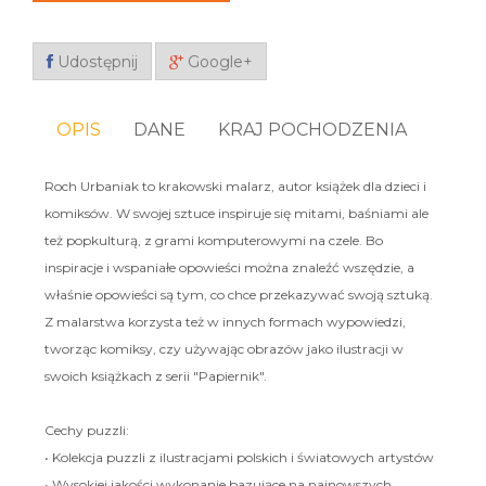
Udostępnij
Google+
OPIS
DANE
KRAJ POCHODZENIA
Roch Urbaniak to krakowski malarz, autor książek dla dzieci i
komiksów. W swojej sztuce inspiruje się mitami, baśniami ale
też popkulturą, z grami komputerowymi na czele. Bo
inspiracje i wspaniałe opowieści można znaleźć wszędzie, a
właśnie opowieści są tym, co chce przekazywać swoją sztuką.
Z malarstwa korzysta też w innych formach wypowiedzi,
tworząc komiksy, czy używając obrazów jako ilustracji w
swoich książkach z serii "Papiernik".
Cechy puzzli:
• Kolekcja puzzli z ilustracjami polskich i światowych artystów
• Wysokiej jakości wykonanie bazujące na najnowszych