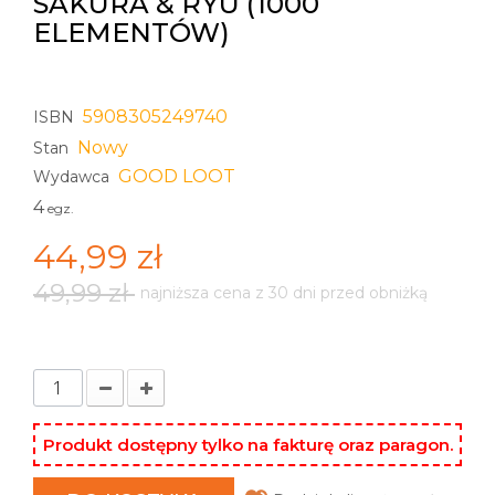
SAKURA & RYU (1000
ELEMENTÓW)
5908305249740
ISBN
Nowy
Stan
GOOD LOOT
Wydawca
4
egz.
44,99 zł
49,99 zł
najniższa cena z 30 dni przed obniżką
Produkt dostępny tylko na fakturę oraz paragon.