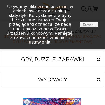
Używamy plików cookies m.in. w
celach: świadczenia usług,
K
statystyk. Korzystanie z witryny
bez zmiany ustawień Twojej
(
przeglądarki oznacza, że będą
Zamknij
one umieszczane w Twoim
STRONA GŁÓWNA
GRY, PUZZLE, ZABAWKI
urządzeniu końcowym. Pamiętaj,
IMAGINATION PUZZLE: ROCH URBANIAK SAKURA I
że zawsze możesz zmienić te
RYU / SAKURA & RYU (1000 ELEMENTÓW)
ustawienia.
GRY, PUZZLE, ZABAWKI
WYDAWCY