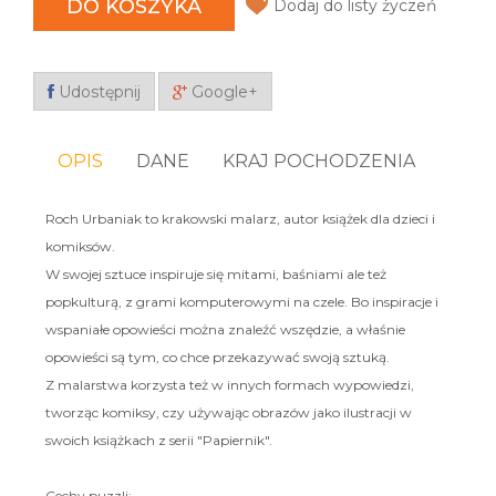
DO KOSZYKA
Dodaj do listy życzeń
Udostępnij
Google+
OPIS
DANE
KRAJ POCHODZENIA
Roch Urbaniak to krakowski malarz, autor książek dla dzieci i
komiksów.
W swojej sztuce inspiruje się mitami, baśniami ale też
popkulturą, z grami komputerowymi na czele. Bo inspiracje i
wspaniałe opowieści można znaleźć wszędzie, a właśnie
opowieści są tym, co chce przekazywać swoją sztuką.
Z malarstwa korzysta też w innych formach wypowiedzi,
tworząc komiksy, czy używając obrazów jako ilustracji w
swoich książkach z serii "Papiernik".
Cechy puzzli: