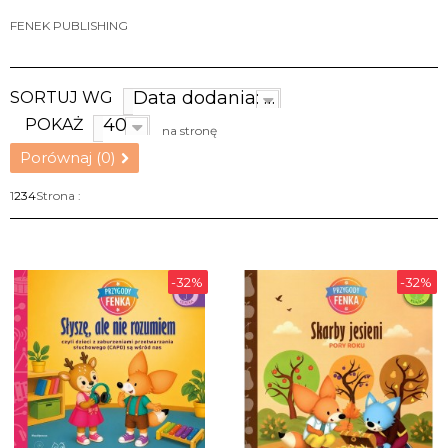
FENEK PUBLISHING
Data dodania: najnowsze
SORTUJ WG
40
POKAŻ
na stronę
Porównaj (
0
)
1
2
3
4
Strona :
-32%
-32%