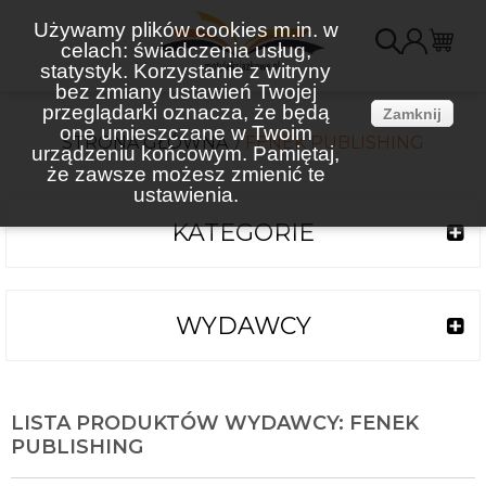
Używamy plików cookies m.in. w
celach: świadczenia usług,
K
statystyk. Korzystanie z witryny
bez zmiany ustawień Twojej
(
przeglądarki oznacza, że będą
Zamknij
one umieszczane w Twoim
STRONA GŁÓWNA
FENEK PUBLISHING
urządzeniu końcowym. Pamiętaj,
że zawsze możesz zmienić te
ustawienia.
KATEGORIE
WYDAWCY
LISTA PRODUKTÓW WYDAWCY: FENEK
PUBLISHING