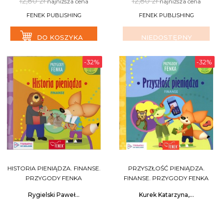
12,80 zł
12,80 zł
najniższa cena
najniższa cena
FENEK PUBLISHING
FENEK PUBLISHING
DO KOSZYKA
NIEDOSTĘPNY
-32%
-32%
HISTORIA PIENIĄDZA. FINANSE.
PRZYSZŁOŚĆ PIENIĄDZA.
PRZYGODY FENKA
FINANSE. PRZYGODY FENKA
Rygielski Paweł...
Kurek Katarzyna,...