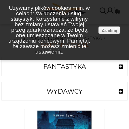
Używamy plików cookies m.in. w
celach: świadczenia usług,
K
statystyk. Korzystanie z witryny
bez zmiany ustawień Twojej
(
przeglądarki oznacza, że będą
Zamknij
one umieszczane w Twoim
STRONA GŁÓWNA
FANTASTYKA
urządzeniu końcowym. Pamiętaj,
SAMOTNY MŚCICIEL
że zawsze możesz zmienić te
ustawienia.
FANTASTYKA
WYDAWCY