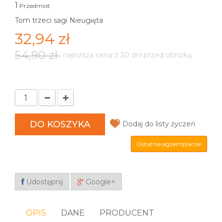
1
Przedmiot
Tom trzeci sagi Nieugięta
32,94 zł
54,90 zł
najniższa cena z 30 dni przed obniżką
DO KOSZYKA
Dodaj do listy życzeń
Ostatnie egzemplarze!
Udostępnij
Google+
OPIS
DANE
PRODUCENT