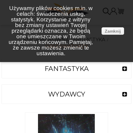
Używamy plików cookies m.in. w
celach: świadczenia usług,
K
statystyk. Korzystanie z witryny
bez zmiany ustawień Twojej
(
przeglądarki oznacza, że będą
Zamknij
one umieszczane w Twoim
STRONA GŁÓWNA
FANTASTYKA
urządzeniu końcowym. Pamiętaj,
OBSERWATORZY
że zawsze możesz zmienić te
ustawienia.
FANTASTYKA
WYDAWCY