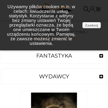
Używamy plików cookies m.in. w
celach: świadczenia usług,
K
statystyk. Korzystanie z witryny
bez zmiany ustawień Twojej
(
przeglądarki oznacza, że będą
Zamknij
one umieszczane w Twoim
STRONA GŁÓWNA
FANTASTYKA
urządzeniu końcowym. Pamiętaj,
WSPOMNIENIE DUSZ
że zawsze możesz zmienić te
ustawienia.
FANTASTYKA
WYDAWCY