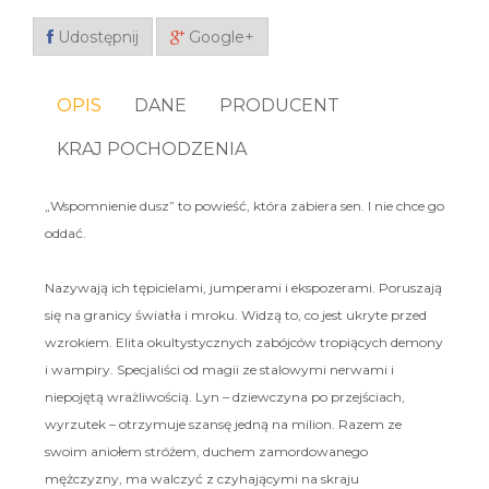
Udostępnij
Google+
OPIS
DANE
PRODUCENT
KRAJ POCHODZENIA
„Wspomnienie dusz” to powieść, która zabiera sen. I nie chce go
oddać.
Nazywają ich tępicielami, jumperami i ekspozerami. Poruszają
się na granicy światła i mroku. Widzą to, co jest ukryte przed
wzrokiem. Elita okultystycznych zabójców tropiących demony
i wampiry. Specjaliści od magii ze stalowymi nerwami i
niepojętą wrażliwością. Lyn – dziewczyna po przejściach,
wyrzutek – otrzymuje szansę jedną na milion. Razem ze
swoim aniołem stróżem, duchem zamordowanego
mężczyzny, ma walczyć z czyhającymi na skraju