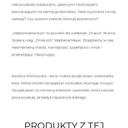
rzeczywistości kreaturami, upiornymi inkarnacjami
powracających na ziemię grzeszników. Jakie wyzwania na nią
czekają? Czy wykona zadanie, które jej powierzono?
„Wspomnienie dusz” to powieść dla wielbicieli „Draculi” Brama
Stokera i sagi „Zmierzch” Stephenie Meyer. Znajdziemy w niej
nieśmiertelną miłość, namiętność, szaleństwo i mrok –
przerażający i fascynujący.
Karolina Wilchowska – żona, matka dwójki dzieci, właścicielka
kota. Wolne chwile lubi spędzać na działce i słuchając muzyki.
Zaczęła pisać za namową koleżanki i polonistki, która zawsze
powtarzała jej, że kiedyś napisze coś dobrego.
PRODUKTY Z TEJ