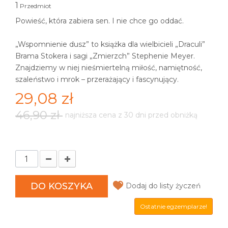
1
Przedmiot
Powieść, która zabiera sen. I nie chce go oddać.
„Wspomnienie dusz” to książka dla wielbicieli „Draculi”
Brama Stokera i sagi „Zmierzch” Stephenie Meyer.
Znajdziemy w niej nieśmiertelną miłość, namiętność,
szaleństwo i mrok – przerażający i fascynujący.
29,08 zł
46,90 zł
najniższa cena z 30 dni przed obniżką
DO KOSZYKA
Dodaj do listy życzeń
Ostatnie egzemplarze!