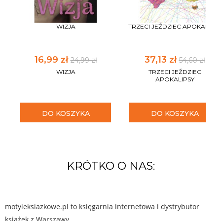
WIZJA
TRZECI JEŹDZIEC APOKALIPS
16,99 zł
37,13 zł
24,99 zł
54,60 zł
WIZJA
TRZECI JEŹDZIEC
APOKALIPSY
DO KOSZYKA
DO KOSZYKA
KRÓTKO O NAS:
motyleksiazkowe.pl to księgarnia internetowa i dystrybutor
książek z Warszawy.