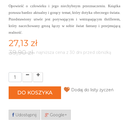
Opowieść o człowieku i jego niechybnym przeznaczeniu. Książka
porusza bardzo aktualny i gorący temat, który dotyka obecnego świata.
Przedstawiony utwór jest porywającym i wstrząsającym thrillerem,
który nacechowany grozą łączy w sobie świat fantasy i przejmującą
realność.
27,13 zł
39,90 zł
najniższa cena z 30 dni przed obniżką
Dodaj do listy życzeń
DO KOSZYKA
Udostępnij
Google+