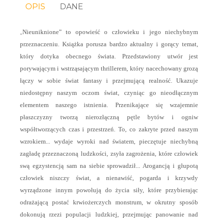
OPIS
DANE
„
Nieuniknione” to opowieść o człowieku i jego niechybnym
przeznaczeniu. Książka porusza bardzo aktualny i gorący temat,
który dotyka obecnego świata. Przedstawiony utwór jest
porywającym i wstrząsającym thrillerem, który nacechowany grozą
łączy w sobie świat fantasy i przejmującą realność. Ukazuje
niedostępny naszym oczom świat, czyniąc go nieodłącznym
elementem naszego istnienia. Przenikające się wzajemnie
płaszczyzny tworzą nierozłączną pętle bytów i ogniw
współtworzących czas i przestrzeń. To, co zakryte przed naszym
wzrokiem... wydaje wyroki nad światem, pieczętuje niechybną
zagładę przeznaczoną ludzkości, zsyła zagrożenia, które człowiek
swą egzystencją sam na siebie sprowadził... Arogancją i głupotą
człowiek niszczy świat, a nienawiść, pogarda i krzywdy
wyrządzone innym powołują do życia siły, które przybierając
odrażającą postać krwiożerczych monstrum, w okrutny sposób
dokonują rzezi populacji ludzkiej, przejmując panowanie nad