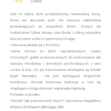
OPIS
DANE
Jest to także dom przepełnionej nienawiścią istoty,
która nie spocznie póki nie otworzy najbardziej
przerażających ze wszystkich drzwi... Dołącz do
rodzeństwa Tylera, Kinsey oraz Bode i odkryj wszystkie
klucze zanim zrobi to tajemniczy Dodge.
Cała seria składa się z 6 tomów.
Cienie terroru to zbiór najciekawszych, często
mrocznych grafik przeznaczonych do kolorowania dla
starszej młodzieży i dorosłych, pochodzących z serii
Locke & Key. Do jej kolorowania niezbędne są kredki
bądź flamastry - nie jest wymagana znajomość
komiksów, chociaż kolorowe ilustracje w nich się
znajdujące mogą stanowić wspaniałą inspirację.
Ponadto w środku:
Tutorial "Jak pokolorować klucz?" autorstwa Magdaleny
Klepacz (instagram @twiggy_182)