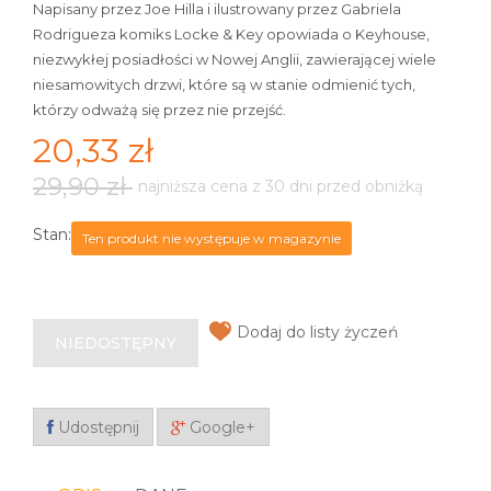
Napisany przez Joe Hilla i ilustrowany przez Gabriela
Rodrigueza komiks Locke & Key opowiada o Keyhouse,
niezwykłej posiadłości w Nowej Anglii, zawierającej wiele
niesamowitych drzwi, które są w stanie odmienić tych,
którzy odważą się przez nie przejść.
20,33 zł
29,90 zł
najniższa cena z 30 dni przed obniżką
Stan:
Ten produkt nie występuje w magazynie
Dodaj do listy życzeń
NIEDOSTĘPNY
Udostępnij
Google+