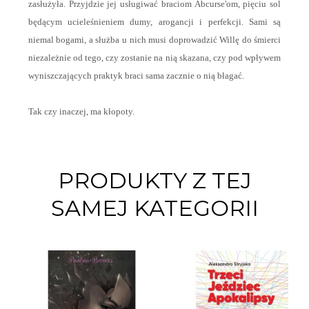
zasłużyła. Przyjdzie jej usługiwać braciom Abcurse'om, pięciu sol
będącym ucieleśnieniem dumy, arogancji i perfekcji. Sami są
niemal bogami, a służba u nich musi doprowadzić Willę do śmierci
niezależnie od tego, czy zostanie na nią skazana, czy pod wpływem
wyniszczających praktyk braci sama zacznie o nią błagać.
Tak czy inaczej, ma kłopoty.
PRODUKTY Z TEJ
SAMEJ KATEGORII