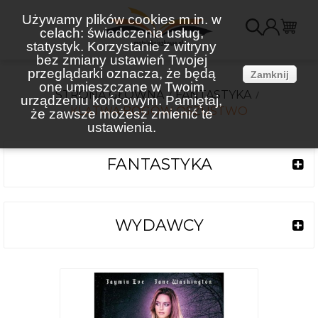
Używamy plików cookies m.in. w
celach: świadczenia usług,
K
statystyk. Korzystanie z witryny
bez zmiany ustawień Twojej
(
przeglądarki oznacza, że będą
Zamknij
one umieszczane w Twoim
STRONA GŁÓWNA
FANTASTYKA
urządzeniu końcowym. Pamiętaj,
KLĄTWA BOGÓW OSZUSTWO
że zawsze możesz zmienić te
ustawienia.
FANTASTYKA
WYDAWCY