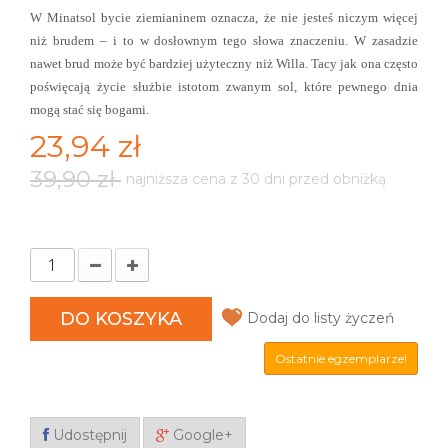
W Minatsol bycie ziemianinem oznacza, że nie jesteś niczym więcej
niż brudem – i to w dosłownym tego słowa znaczeniu. W zasadzie
nawet brud może być bardziej użyteczny niż Willa. Tacy jak ona często
poświęcają życie służbie istotom zwanym sol, które pewnego dnia
mogą stać się bogami.
23,94 zł
39,90 zł
najniższa cena z 30 dni przed obniżką
DO KOSZYKA
Dodaj do listy życzeń
Ostatnie egzemplarze!
Udostępnij
Google+