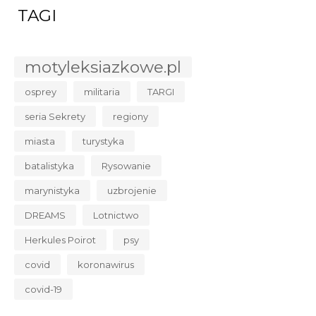
TAGI
motyleksiazkowe.pl
osprey
militaria
TARGI
seria Sekrety
regiony
miasta
turystyka
batalistyka
Rysowanie
marynistyka
uzbrojenie
DREAMS
Lotnictwo
Herkules Poirot
psy
covid
koronawirus
covid-19