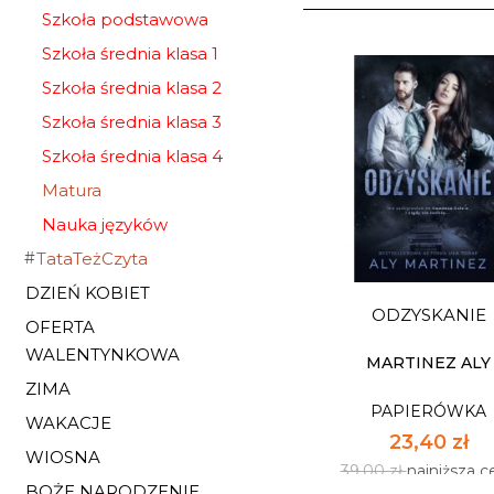
Szkoła podstawowa
Szkoła średnia klasa 1
Szkoła średnia klasa 2
Szkoła średnia klasa 3
Szkoła średnia klasa 4
Matura
Nauka języków
TataTeżCzyta
DZIEŃ KOBIET
ODZYSKANIE
OFERTA
WALENTYNKOWA
MARTINEZ ALY
ZIMA
PAPIERÓWKA
WAKACJE
23,40 zł
WIOSNA
39,00 zł
najniższa c
BOŻE NARODZENIE