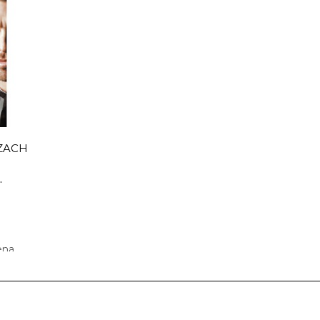
Y
DOYENNE
KLĄTW
OSZ
PAPIERÓWKA
PAPI
23,94 zł
23,
ena
39,90 zł
najniższa cena
39,90 zł
n
ZACH
apas
Dostępnych: 8
Dostępnych
Ilość:
Ilość
.
A
DO KOSZYKA
DO
ena