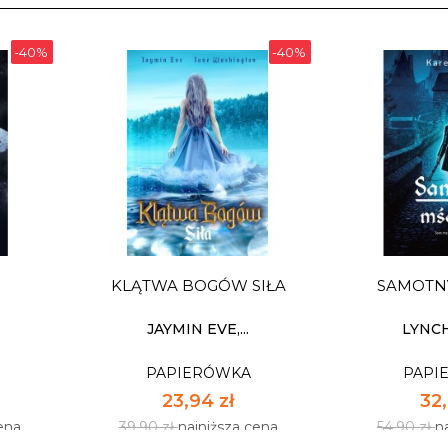
-40%
-40%
KLĄTWA BOGÓW SIŁA
SAMOTNY
JAYMIN EVE,...
LYNC
PAPIERÓWKA
PAPI
23,94 zł
32,
ena
39,90 zł
najniższa cena
54,90 zł
n