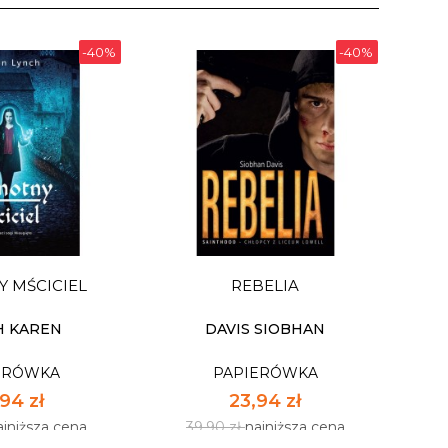
-40%
-40%
 MŚCICIEL
REBELIA
H KAREN
DAVIS SIOBHAN
ERÓWKA
PAPIERÓWKA
94 zł
23,94 zł
ajniższa cena
39,90 zł
najniższa cena