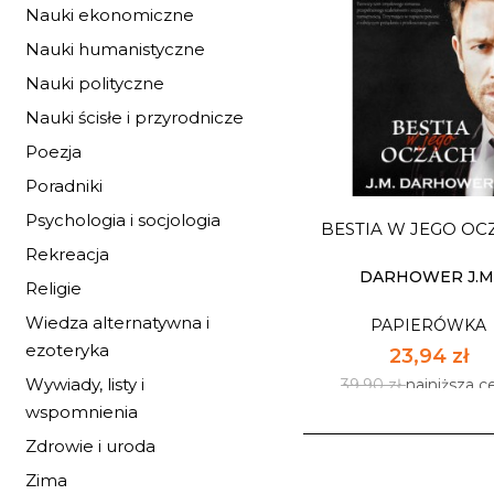
Nauki ekonomiczne
Nauki humanistyczne
Nauki polityczne
CHORE ŚFIRUS
Nauki ścisłe i przyrodnicze
PAPIERÓWKA
Poezja
23,94 zł
Poradniki
39,90 zł
najniższa c
Psychologia i socjologia
BESTIA W JEGO OC
Dostępnych: mały z
Rekreacja
Ilość:
DARHOWER J.M
Religie
Wiedza alternatywna i
PAPIERÓWKA
DO KOSZYK
ezoteryka
23,94 zł
Wywiady, listy i
39,90 zł
najniższa c
wspomnienia
Zdrowie i uroda
Zima