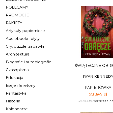
POLECAMY
PROMOCJE
PAKIETY
Artykuły papiernicze
ODZYSKANIE
Audiobooki i płyty
PAPIERÓWKA
Gry, puzzle, zabawki
23,40 zł
Architektura
39,00 zł
najniższa c
Biografie i autobiografie
ŚWIĄTECZNE OBR
Dostępnych: mały z
Czasopisma
Ilość:
RYAN KENNED
Edukacja
Eseje i felietony
PAPIERÓWKA
DO KOSZYK
Fantastyka
23,94 zł
Historia
39,90 zł
najniższa c
Kalendarze