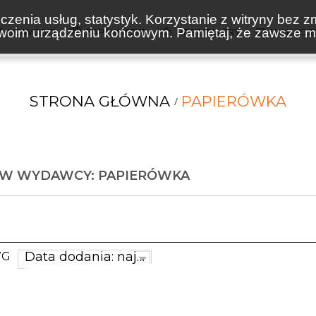
zenia usług, statystyk. Korzystanie z witryny bez z
oim urządzeniu końcowym. Pamiętaj, że zawsze mo
NOWOŚCI
ZAPOWIEDZI
BESTSELLERY
WAKACJ
STRONA GŁÓWNA
PAPIERÓWKA
ÓW WYDAWCY: PAPIERÓWKA
Data dodania: najnowsze
WG