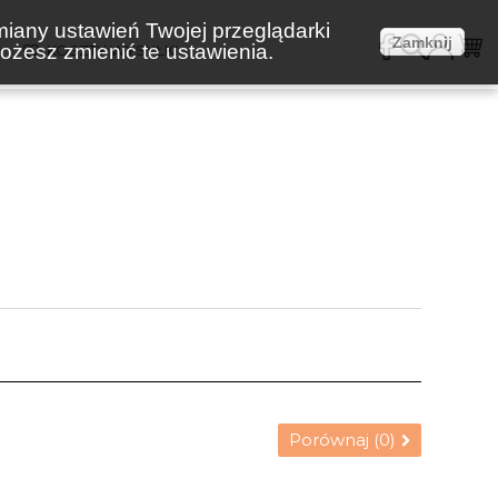
miany ustawień Twojej przeglądarki
Zamknij
żesz zmienić te ustawienia.
E
KOSZTY WYSYŁKI
Porównaj (
0
)