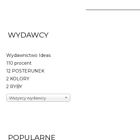
BESTIA W JEGO OC
PAPIERÓWKA
WYDAWCY
23,94 zł
39,90 zł
najniższa c
Wydawnictwo Ideas
Dostępnych: mały z
110 procent
Ilość:
12 POSTERUNEK
2 KOLORY
DO KOSZYK
2 RYBY
Wszyscy wydawcy
POPULARNE