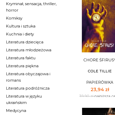
Kryminał, sensacja, thriller,
horror
Komiksy
Kultura i sztuka
ŚWIĄTECZNE OBR
Kuchnia i diety
PAPIERÓWKA
Literatura dziecięca
23,94 zł
Literatura młodzieżowa
39,90 zł
najniższa c
Literatura faktu
CHORE ŚFIRUS
Dostępnych: mały z
Literatura piękna
Ilość:
COLE TILLIE
Literatura obyczajowa i
romans
PAPIERÓWKA
DO KOSZYK
Literatura podróżnicza
23,94 zł
Literatura w języku
39,90 zł
najniższa c
ukraińskim
Medycyna