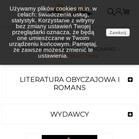
Używamy plików cookies m.in. w
celach: świadczenia usług,
K
statystyk. Korzystanie z witryny
bez zmiany ustawień Twojej
(
przeglądarki oznacza, że będą
Zamknij
one umieszczane w Twoim
STRONA GŁÓWNA
urządzeniu końcowym. Pamiętaj,
LITERATURA OBYCZAJOWA I ROMANS
że zawsze możesz zmienić te
ustawienia.
ZMARTWYCHWSTANIE
LITERATURA OBYCZAJOWA I
ROMANS
WYDAWCY