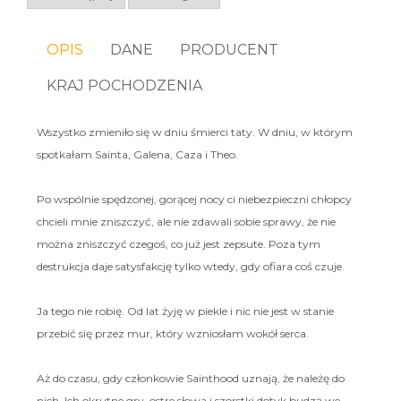
OPIS
DANE
PRODUCENT
KRAJ POCHODZENIA
Wszystko zmieniło się w dniu śmierci taty. W dniu, w którym
spotkałam Sainta, Galena, Caza i Theo.
Po wspólnie spędzonej, gorącej nocy ci niebezpieczni chłopcy
chcieli mnie zniszczyć, ale nie zdawali sobie sprawy, że nie
można zniszczyć czegoś, co już jest zepsute. Poza tym
destrukcja daje satysfakcję tylko wtedy, gdy ofiara coś czuje.
Ja tego nie robię. Od lat żyję w piekle i nic nie jest w stanie
przebić się przez mur, który wzniosłam wokół serca.
Aż do czasu, gdy członkowie Sainthood uznają, że należę do
nich. Ich okrutne gry, ostre słowa i szorstki dotyk budzą we