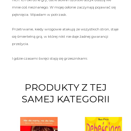
mnie coś nieznanego. W mojej osłonie zaczynają pojawiać się
pęknięcia. Wpadam w potrzask.
Przetrwanie, kiedy wrogowie atakują ze wszystkich stron, staje
się śmiertelną grą, w której nikt nie daje żadnej gwarancji
przeżycia.
I gdzie czasami święci stają się grzesznikami.
PRODUKTY Z TEJ
SAMEJ KATEGORII