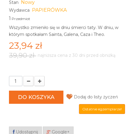
Nowy
Stan
PAPIERÓWKA
Wydawca
1
Przedmiot
Wszystko zmieniło się w dniu śmierci taty. W dniu, w
którym spotkałam Sainta, Galena, Caza i Theo.
23,94 zł
39,90 zł
najniższa cena z 30 dni przed obniżką
DO KOSZYKA
Dodaj do listy życzeń
Ostatnie egzemplarze!
Udostępnij
Google+