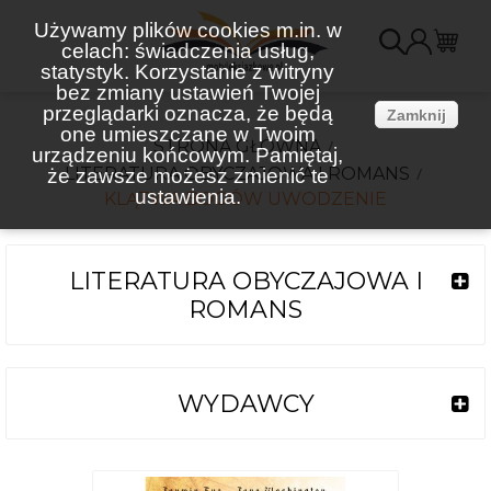
Używamy plików cookies m.in. w
celach: świadczenia usług,
K
statystyk. Korzystanie z witryny
bez zmiany ustawień Twojej
(
przeglądarki oznacza, że będą
Zamknij
one umieszczane w Twoim
STRONA GŁÓWNA
urządzeniu końcowym. Pamiętaj,
LITERATURA OBYCZAJOWA I ROMANS
że zawsze możesz zmienić te
ustawienia.
KLĄTWA BOGÓW UWODZENIE
LITERATURA OBYCZAJOWA I
ROMANS
WYDAWCY