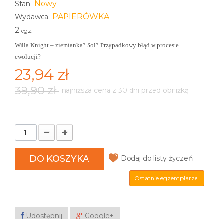
Nowy
Stan
PAPIERÓWKA
Wydawca
2
egz.
Willa Knight – ziemianka? Sol? Przypadkowy błąd w procesie
ewolucji?
23,94 zł
39,90 zł
najniższa cena z 30 dni przed obniżką
DO KOSZYKA
Dodaj do listy życzeń
Ostatnie egzemplarze!
Udostępnij
Google+