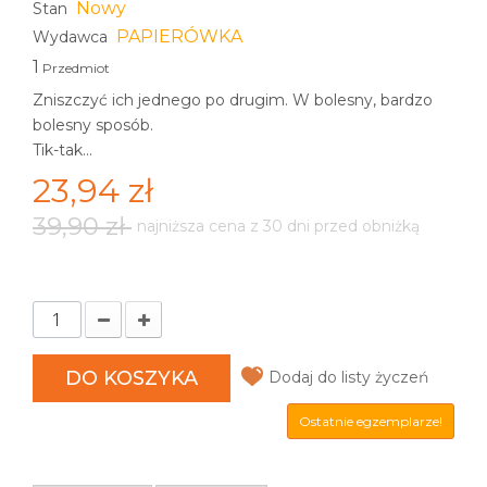
Nowy
Stan
PAPIERÓWKA
Wydawca
1
Przedmiot
Zniszczyć ich jednego po drugim. W bolesny, bardzo
bolesny sposób.
Tik-tak…
23,94 zł
39,90 zł
najniższa cena z 30 dni przed obniżką
DO KOSZYKA
Dodaj do listy życzeń
Ostatnie egzemplarze!