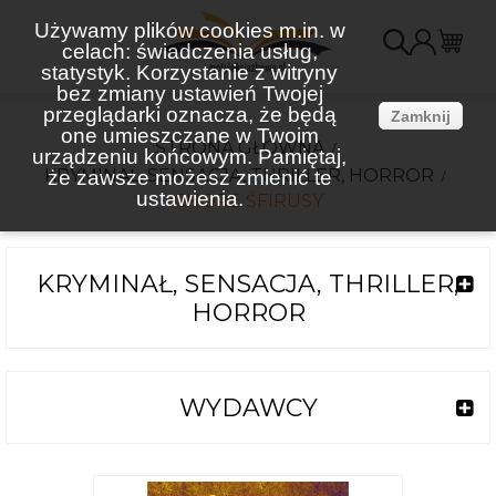
Używamy plików cookies m.in. w
celach: świadczenia usług,
K
statystyk. Korzystanie z witryny
bez zmiany ustawień Twojej
(
przeglądarki oznacza, że będą
Zamknij
one umieszczane w Twoim
STRONA GŁÓWNA
urządzeniu końcowym. Pamiętaj,
KRYMINAŁ, SENSACJA, THRILLER, HORROR
że zawsze możesz zmienić te
ustawienia.
CHORE ŚFIRUSY
KRYMINAŁ, SENSACJA, THRILLER,
HORROR
WYDAWCY