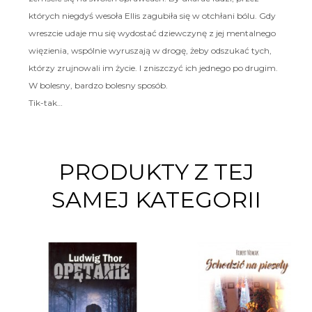
których niegdyś wesoła Ellis zagubiła się w otchłani bólu. Gdy
wreszcie udaje mu się wydostać dziewczynę z jej mentalnego
więzienia, wspólnie wyruszają w drogę, żeby odszukać tych,
którzy zrujnowali im życie. I zniszczyć ich jednego po drugim.
W bolesny, bardzo bolesny sposób.
Tik-tak…
PRODUKTY Z TEJ
SAMEJ KATEGORII