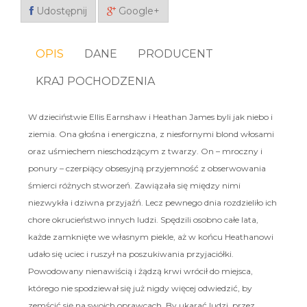
Udostępnij
Google+
OPIS
DANE
PRODUCENT
KRAJ POCHODZENIA
W dzieciństwie Ellis Earnshaw i Heathan James byli jak niebo i
ziemia. Ona głośna i energiczna, z niesfornymi blond włosami
oraz uśmiechem nieschodzącym z twarzy. On – mroczny i
ponury – czerpiący obsesyjną przyjemność z obserwowania
śmierci różnych stworzeń. Zawiązała się między nimi
niezwykła i dziwna przyjaźń. Lecz pewnego dnia rozdzieliło ich
chore okrucieństwo innych ludzi. Spędzili osobno całe lata,
każde zamknięte we własnym piekle, aż w końcu Heathanowi
udało się uciec i ruszył na poszukiwania przyjaciółki.
Powodowany nienawiścią i żądzą krwi wrócił do miejsca,
którego nie spodziewał się już nigdy więcej odwiedzić, by
zemścić się na swoich oprawcach. By ukarać ludzi, przez