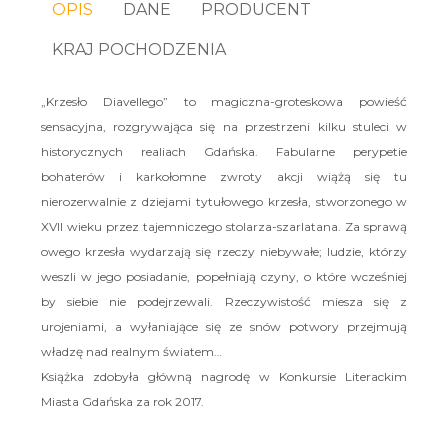
OPIS
DANE
PRODUCENT
KRAJ POCHODZENIA
„Krzesło Diavellego” to magiczna-groteskowa powieść
sensacyjna, rozgrywająca się na przestrzeni kilku stuleci w
historycznych realiach Gdańska. Fabularne perypetie
bohaterów i karkołomne zwroty akcji wiążą się tu
nierozerwalnie z dziejami tytułowego krzesła, stworzonego w
XVII wieku przez tajemniczego stolarza-szarlatana. Za sprawą
owego krzesła wydarzają się rzeczy niebywałe; ludzie, którzy
weszli w jego posiadanie, popełniają czyny, o które wcześniej
by siebie nie podejrzewali. Rzeczywistość miesza się z
urojeniami, a wyłaniające się ze snów potwory przejmują
władzę nad realnym światem…
Książka zdobyła główną nagrodę w Konkursie Literackim
Miasta Gdańska za rok 2017.