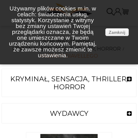
Używamy plików cookies m.in. w
celach: świadczenia usług,
K
statystyk. Korzystanie z witryny
bez zmiany ustawień Twojej
(
przeglądarki oznacza, że będą
Zamknij
one umieszczane w Twoim
STRONA GŁÓWNA
urządzeniu końcowym. Pamiętaj,
KRYMINAŁ, SENSACJA, THRILLER, HORROR
że zawsze możesz zmienić te
ustawienia.
KRZESŁO DIAVELLEGO
KRYMINAŁ, SENSACJA, THRILLER,
HORROR
WYDAWCY