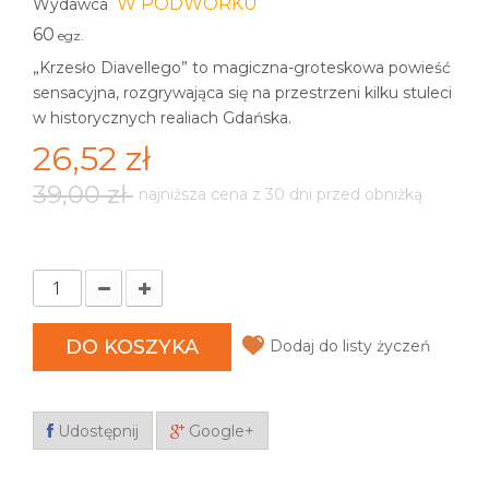
W PODWÓRKU
Wydawca
60
egz.
„Krzesło Diavellego” to magiczna-groteskowa powieść
sensacyjna, rozgrywająca się na przestrzeni kilku stuleci
w historycznych realiach Gdańska.
26,52 zł
39,00 zł
najniższa cena z 30 dni przed obniżką
DO KOSZYKA
Dodaj do listy życzeń
Udostępnij
Google+