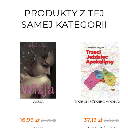
PRODUKTY Z TEJ
SAMEJ KATEGORII
WIZJA
TRZECI JEŹDZIEC APOKALIPS
16,99 zł
37,13 zł
24,99 zł
54,60 zł
WIZJA
TRZECI JEŹDZIEC