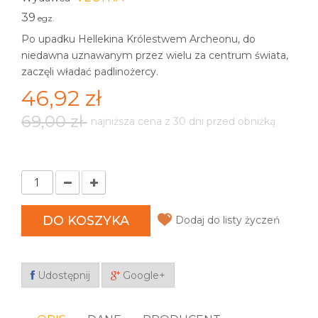
39
egz.
Po upadku Hellekina Królestwem Archeonu, do
niedawna uznawanym przez wielu za centrum świata,
zaczęli władać padlinożercy.
46,92 zł
69,00 zł
najniższa cena z 30 dni przed obniżką
DO KOSZYKA
Dodaj do listy życzeń
Udostępnij
Google+