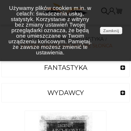
Używamy plików cookies m.in. w
celach: świadczenia usług,
K
statystyk. Korzystanie z witryny
bez zmiany ustawień Twojej
(
przeglądarki oznacza, że będą
Zamknij
one umieszczane w Twoim
STRONA GŁÓWNA
FANTASTYKA
urządzeniu końcowym. Pamiętaj,
LEGENDY ARCHEONU NOCNE SŁOŃCA
że zawsze możesz zmienić te
ustawienia.
FANTASTYKA
WYDAWCY