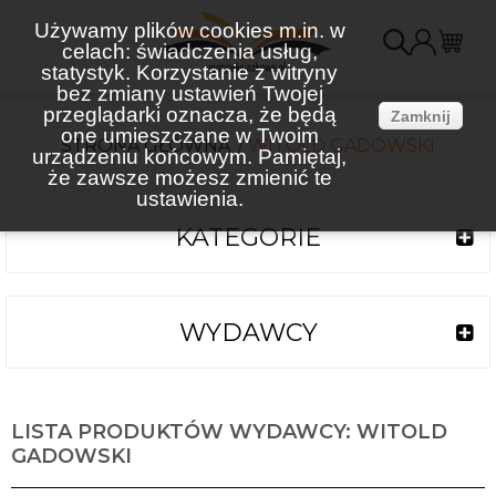
Używamy plików cookies m.in. w
celach: świadczenia usług,
K
statystyk. Korzystanie z witryny
bez zmiany ustawień Twojej
(
przeglądarki oznacza, że będą
Zamknij
one umieszczane w Twoim
STRONA GŁÓWNA
WITOLD GADOWSKI
urządzeniu końcowym. Pamiętaj,
że zawsze możesz zmienić te
ustawienia.
KATEGORIE
WYDAWCY
LISTA PRODUKTÓW WYDAWCY: WITOLD
GADOWSKI