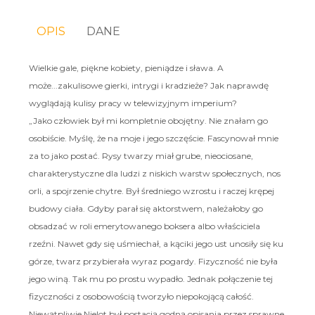
OPIS
DANE
Wielkie gale, piękne kobiety, pieniądze i sława. A
może...zakulisowe gierki, intrygi i kradzieże? Jak naprawdę
wyglądają kulisy pracy w telewizyjnym imperium?
„Jako człowiek był mi kompletnie obojętny. Nie znałam go
osobiście. Myślę, że na moje i jego szczęście. Fascynował mnie
za to jako postać. Rysy twarzy miał grube, nieociosane,
charakterystyczne dla ludzi z niskich warstw społecznych, nos
orli, a spojrzenie chytre. Był średniego wzrostu i raczej krępej
budowy ciała. Gdyby parał się aktorstwem, należałoby go
obsadzać w roli emerytowanego boksera albo właściciela
rzeźni. Nawet gdy się uśmiechał, a kąciki jego ust unosiły się ku
górze, twarz przybierała wyraz pogardy. Fizyczność nie była
jego winą. Tak mu po prostu wypadło. Jednak połączenie tej
fizyczności z osobowością tworzyło niepokojącą całość.
Niewątpliwie Nielot był postacią godną opisania przez sprawne