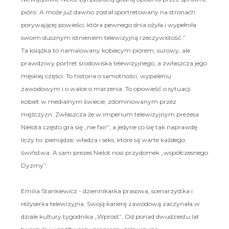
pióro. A może już dawno został sportretowany na stronach
porywającej powieści, która pewnego dnia ożyła i wypełniła
swoim dusznym istnieniem telewizyjną rzeczywistość.”
Ta książka to namalowany kobiecym piórem, surowy, ale
prawdziwy portret środowiska telewizyjnego, a zwłaszcza jego
męskiej części. To historia o samotności, wypaleniu
zawodowym i o walce o marzenia. To opowieść o sytuacji
kobiet w medialnym świecie, zdominowanym przez
mężczyzn. Zwłaszcza że w imperium telewizyjnym prezesa
Nielota często gra się „nie fair”, a jedyne co się tak naprawdę
liczy to: pieniądze, władza i seks, które są warte każdego
świństwa. A sam prezes Nielot nosi przydomek „współczesnego
Dyzmy”.
Emilia Stankiewicz - dziennikarka prasowa, scenarzystka i
reżyserka telewizyjna. Swoją karierę zawodową zaczynała w
dziale kultury tygodnika „Wprost”. Od ponad dwudziestu lat