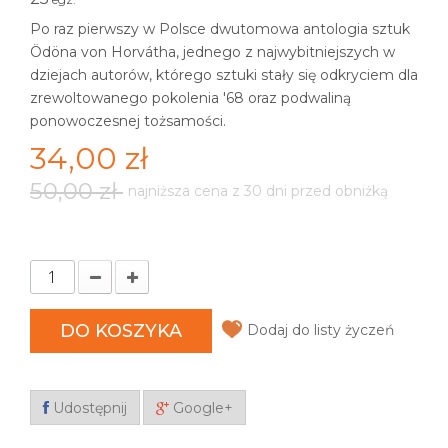
Po raz pierwszy w Polsce dwutomowa antologia sztuk
Ödöna von Horvátha, jednego z najwybitniejszych w
dziejach autorów, którego sztuki stały się odkryciem dla
zrewoltowanego pokolenia '68 oraz podwaliną
ponowoczesnej tożsamości.
34,00 zł
50,00 zł
najniższa cena z 30 dni przed obniżką
DO KOSZYKA
Dodaj do listy życzeń
Udostępnij
Google+