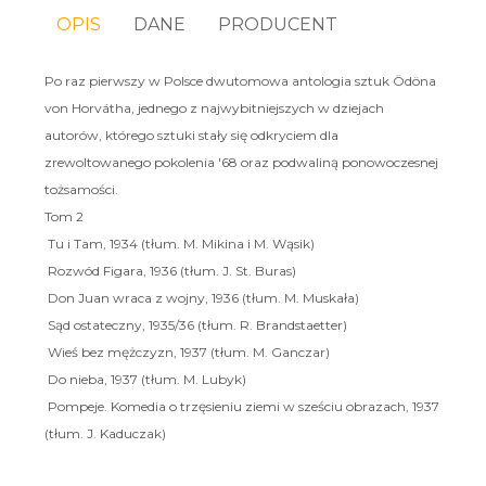
OPIS
DANE
PRODUCENT
Po raz pierwszy w Polsce dwutomowa antologia sztuk Ödöna
von Horvátha, jednego z najwybitniejszych w dziejach
autorów, którego sztuki stały się odkryciem dla
zrewoltowanego pokolenia '68 oraz podwaliną ponowoczesnej
tożsamości.
Tom 2
Tu i Tam
, 1934 (tłum. M. Mikina i M. Wąsik)
Rozwód Figara
, 1936 (tłum. J. St. Buras)
Don Juan wraca z wojny
, 1936 (tłum. M. Muskała)
Sąd ostateczny
, 1935/36 (tłum. R. Brandstaetter)
Wieś bez mężczyzn
, 1937 (tłum. M. Ganczar)
Do nieba
, 1937 (tłum. M. Lubyk)
Pompeje. Komedia o trzęsieniu ziemi w sześciu obrazach
, 1937
(tłum. J. Kaduczak)