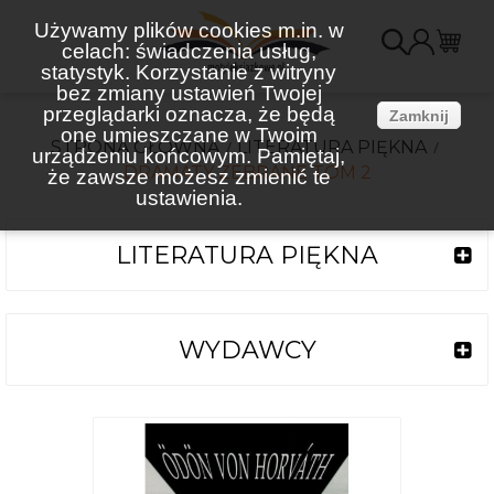
Używamy plików cookies m.in. w
celach: świadczenia usług,
K
statystyk. Korzystanie z witryny
bez zmiany ustawień Twojej
(
przeglądarki oznacza, że będą
Zamknij
one umieszczane w Twoim
STRONA GŁÓWNA
LITERATURA PIĘKNA
urządzeniu końcowym. Pamiętaj,
DRAMATY ZEBRANE TOM 2
że zawsze możesz zmienić te
ustawienia.
LITERATURA PIĘKNA
WYDAWCY