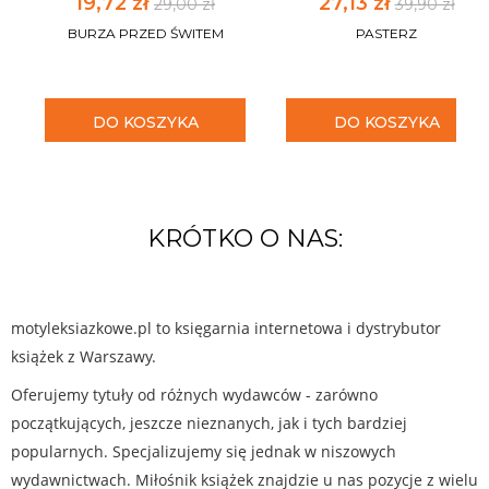
19,72 zł
27,13 zł
29,00 zł
39,90 zł
BURZA PRZED ŚWITEM
PASTERZ
DO KOSZYKA
DO KOSZYKA
KRÓTKO O NAS:
motyleksiazkowe.pl to księgarnia internetowa i dystrybutor
książek z Warszawy.
Oferujemy tytuły od różnych wydawców - zarówno
początkujących, jeszcze nieznanych, jak i tych bardziej
popularnych. Specjalizujemy się jednak w niszowych
wydawnictwach. Miłośnik książek znajdzie u nas pozycje z wielu