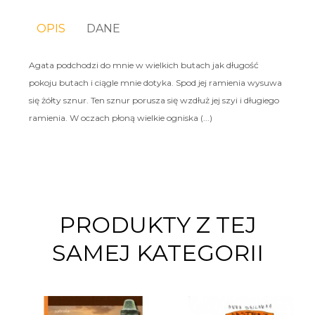
OPIS
DANE
Agata podchodzi do mnie w wielkich butach jak długość
pokoju butach i ciągle mnie dotyka. Spod jej ramienia wysuwa
się żółty sznur. Ten sznur porusza się wzdłuż jej szyi i długiego
ramienia. W oczach płoną wielkie ogniska (...)
PRODUKTY Z TEJ
SAMEJ KATEGORII