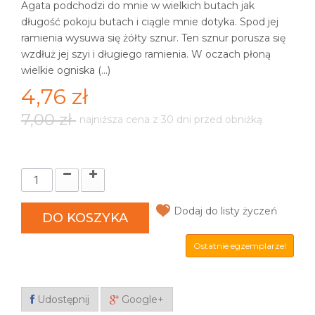
Agata podchodzi do mnie w wielkich butach jak
długość pokoju butach i ciągle mnie dotyka. Spod jej
ramienia wysuwa się żółty sznur. Ten sznur porusza się
wzdłuż jej szyi i długiego ramienia. W oczach płoną
wielkie ogniska (...)
4,76 zł
7,00 zł
najniższa cena z 30 dni przed obniżką
Dodaj do listy życzeń
DO KOSZYKA
Ostatnie egzemplarze!
Udostępnij
Google+