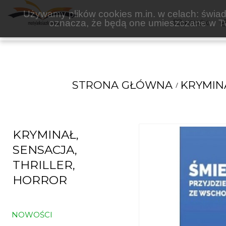
WITOLD GADOWSKI
Używamy plików cookies m.in. w celach: świadc
oznacza, że będą one umieszczane w Tw
KSIĄŻKI
STRONA GŁÓWNA
KRYMINA
KRYMINAŁ,
SENSACJA,
THRILLER,
HORROR
NOWOŚCI