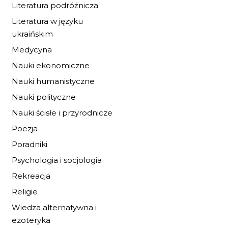
Literatura podróżnicza
Literatura w języku
ukraińskim
Medycyna
Nauki ekonomiczne
OPĘTANIE
Nauki humanistyczne
Nauki polityczne
20,40 zł
30,00 zł
Nauki ścisłe i przyrodnicze
Poezja
DO KOSZYKA
Poradniki
Psychologia i socjologia
Rekreacja
Religie
Wiedza alternatywna i
ezoteryka