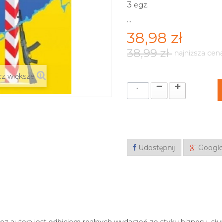
3
egz.
...
38,98 zł
38,99 zł
najniższa cen
z większe
Udostępnij
Googl
z autora jest odbiciem realnych wydarzeń ze styku biznesu, służ