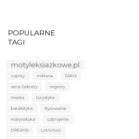
POPULARNE
TAGI
motyleksiazkowe.pl
osprey
militaria
TARGI
seria Sekrety
regiony
miasta
turystyka
batalistyka
Rysowanie
marynistyka
uzbrojenie
DREAMS
Lotnictwo