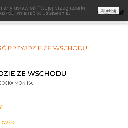
miany ustawień Twojej przeglądarki
Zamknij
żesz zmienić te ustawienia.
E
KOSZTY WYSYŁKI
RĆ PRZYJDZIE ZE WSCHODU
DZIE ZE WSCHODU
SOCKA MONIKA
6
OWSKI