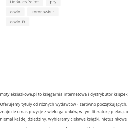
Herkules Poirot
psy
covid
koronawirus
covid-19
motyleksiazkowe.pl to księgarnia internetowa i dystrybutor książe
Oferujemy tytuły od różnych wydawców - zarówno początkujących, j
znajdzie u nas pozycje z wielu gatunków, w tym literaturę piękną, o
niemal każdej dziedziny. Wybieramy ciekawe książki, nietuzinkowe 