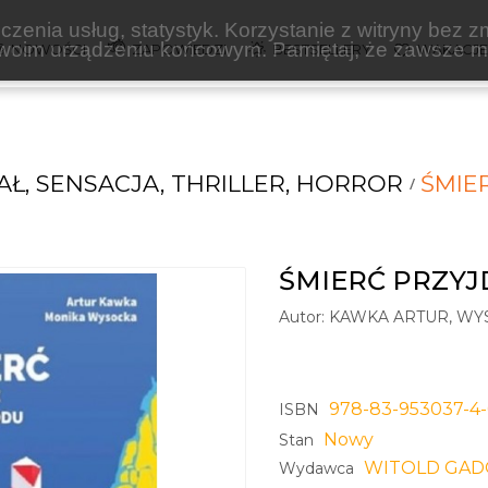
zenia usług, statystyk. Korzystanie z witryny bez z
oim urządzeniu końcowym. Pamiętaj, że zawsze mo
NOWOŚCI
ZAPOWIEDZI
BESTSELLERY
WAKACJ
Ł, SENSACJA, THRILLER, HORROR
ŚMIE
ŚMIERĆ PRZYJ
Autor:
KAWKA ARTUR, WY
978-83-953037-4-
ISBN
Nowy
Stan
WITOLD GAD
Wydawca