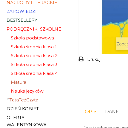
NAGRODY LITERACKIE
ZAPOWIEDZI
BESTSELLERY
PODRĘCZNIKI SZKOLNE
Szkoła podstawowa
Zobac
Szkoła średnia klasa 1
Szkoła średnia klasa 2
Drukuj
Szkoła średnia klasa 3
Szkoła średnia klasa 4
Matura
Nauka języków
TataTeżCzyta
DZIEŃ KOBIET
OPIS
DANE
OFERTA
WALENTYNKOWA
Świat wykreowany prze