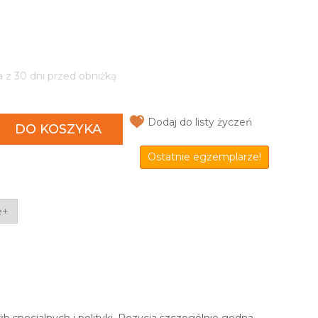
a z 30 dni przed obniżką
Dodaj do listy życzeń
DO KOSZYKA
Ostatnie egzemplarze!
e+
b specjalnych i polityki. Pozycja szczególnie godna