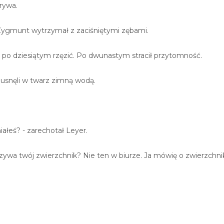
rywa.
Zygmunt wytrzymał z zaciśniętymi zębami.
 po dziesiątym rzęzić. Po dwunastym stracił przytomność.
Chlusnęli w twarz zimną wodą.
iałeś? - zarechotał Leyer.
 nazywa twój zwierzchnik? Nie ten w biurze. Ja mówię o zwierzchn