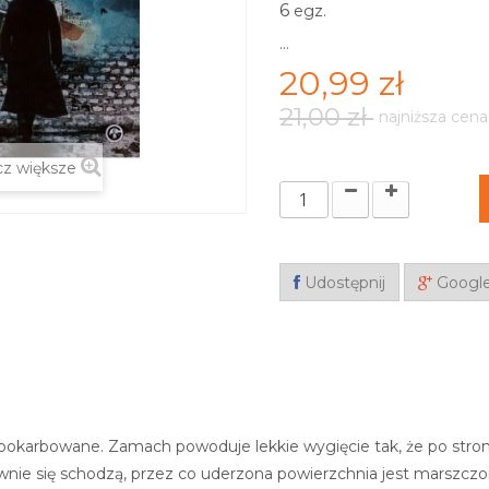
6
egz.
...
20,99 zł
21,00 zł
najniższa cena
z większe
Udostępnij
Googl
pokarbowane. Zamach powoduje lekkie wygięcie tak, że po stronie
wnie się schodzą, przez co uderzona powierzchnia jest marszczon