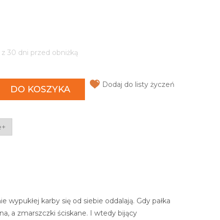
 z 30 dni przed obniżką
Dodaj do listy życzeń
DO KOSZYKA
e+
 wypukłej karby się od siebie oddalają. Gdy pałka
a, a zmarszczki ściskane. I wtedy bijący