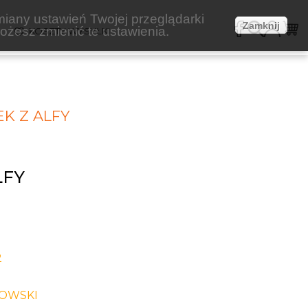
miany ustawień Twojej przeglądarki
Zamknij
żesz zmienić te ustawienia.
E
KOSZTY WYSYŁKI
K Z ALFY
LFY
2
OWSKI