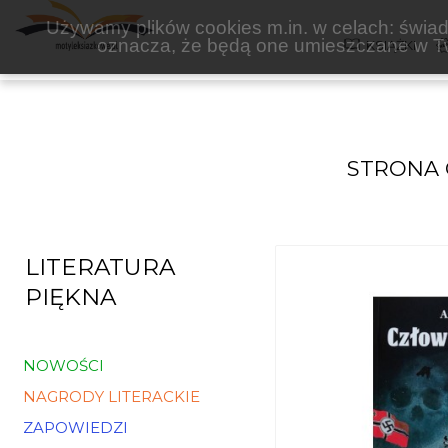
WITOLD GADOWSKI
Używamy plików cookies m.in. w celach: świadc
oznacza, że będą one umieszczane w Tw
KSIĄŻKI
STRONA
LITERATURA
PIĘKNA
NOWOŚCI
NAGRODY LITERACKIE
ZAPOWIEDZI