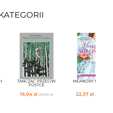
KATEGORII
H
TAŃCZĄC PRZECIW
MEANDRY MIŁOŚCI
PUSTCE
19,04 zł
22,37 zł
28,00 zł
32,90 zł