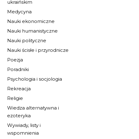
ukraińskim
Medycyna
Nauki ekonomiczne
Nauki humanistyczne
Nauki polityczne
Nauki ścisłe i przyrodnicze
Poezja
Poradniki
Psychologia i socjologia
Rekreacja
Religie
BURZA PRZED
Wiedza alternatywna i
ŚWITEM
ezoteryka
19,72 zł
29,00 zł
Wywiady, listy i
wspomnienia
DO KOSZYKA