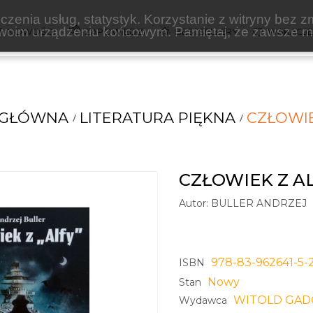
zenia usług, statystyk. Korzystanie z witryny bez z
oim urządzeniu końcowym. Pamiętaj, że zawsze mo
NOWOŚCI
ZAPOWIEDZI
BESTSELLERY
WAKACJ
 GŁÓWNA
LITERATURA PIĘKNA
CZŁOWIE
CZŁOWIEK Z A
Autor:
BULLER ANDRZEJ
978-83-962641-5-
ISBN
Nowy
Stan
WITOLD GAD
Wydawca