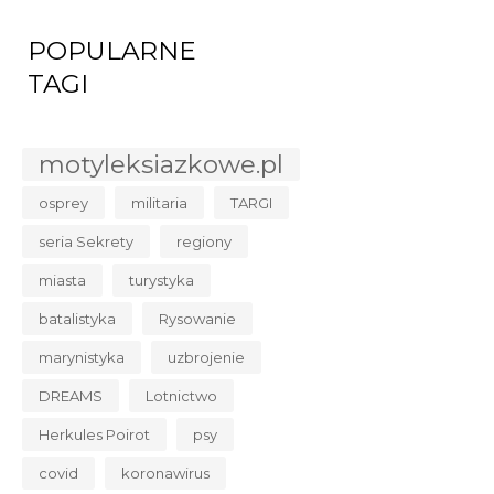
POPULARNE
TAGI
motyleksiazkowe.pl
osprey
militaria
TARGI
seria Sekrety
regiony
miasta
turystyka
batalistyka
Rysowanie
marynistyka
uzbrojenie
DREAMS
Lotnictwo
Herkules Poirot
psy
covid
koronawirus