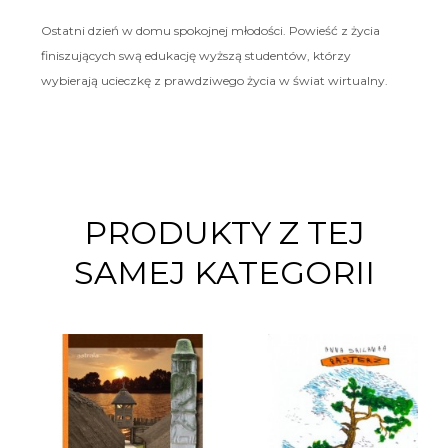
Ostatni dzień w domu spokojnej młodości. Powieść z życia
finiszujących swą edukację wyższą studentów, którzy
wybierają ucieczkę z prawdziwego życia w świat wirtualny.
PRODUKTY Z TEJ
SAMEJ KATEGORII