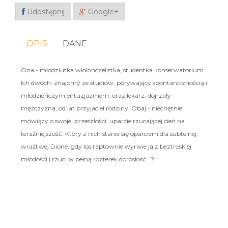
Udostępnij
Google+
OPIS
DANE
Ona - młodziutka wiolonczelistka, studentka konserwatorium.
Ich dwóch: znajomy ze studiów, porywający spontanicznością i
młodzieńczym entuzjazmem, oraz lekarz, dojrzały
mężczyzna, od lat przyjaciel rodziny. Obaj - niechętnie
mówiący o swojej przeszłości, uparcie rzucającej cień na
teraźniejszość. Który z nich stanie się oparciem dla subtelnej,
wrażliwej Dione, gdy los raptownie wyrwie ją z beztroskiej
młodości i rzuci w pełną rozterek dorosłość...?