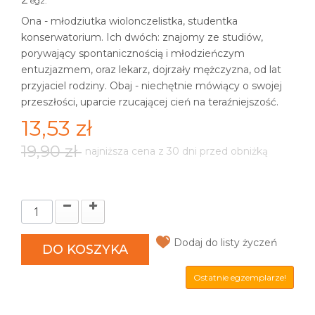
egz.
Ona - młodziutka wiolonczelistka, studentka
konserwatorium. Ich dwóch: znajomy ze studiów,
porywający spontanicznością i młodzieńczym
entuzjazmem, oraz lekarz, dojrzały mężczyzna, od lat
przyjaciel rodziny. Obaj - niechętnie mówiący o swojej
przeszłości, uparcie rzucającej cień na teraźniejszość.
13,53 zł
19,90 zł
najniższa cena z 30 dni przed obniżką
Dodaj do listy życzeń
DO KOSZYKA
Ostatnie egzemplarze!