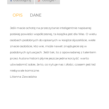
Udostępnij
Google+
OPIS
DANE
Jeśli macie ochotę na przeczytanie inteligentnie napisanej
polskiej powieści współczesnej, ta książka jest dla Was. O wielu
osobach podobnych do opisanych w książce słyszeliście, wiele
znacie osobiście, kto wie, może nawet znajdujecie się w
podobnych sytuacjach. Jeśli tak, to z opowiadanej z talentem
przez Autora historii płynie jeszcze jedna korzyść: warto
uświadomić sobie, że to, co irytuje nas i złości, czasem jest też
niebywale komiczne.
Lilianna Zawadzka