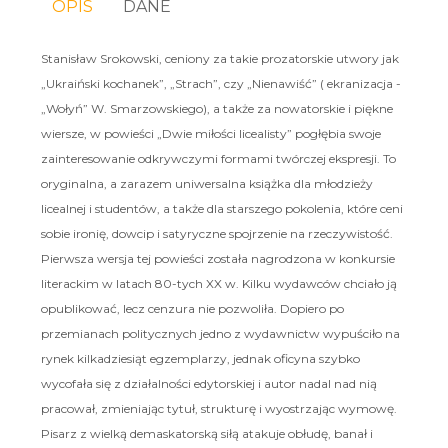
OPIS
DANE
Stanisław Srokowski, ceniony za takie prozatorskie utwory jak
„Ukraiński kochanek”, „Strach”, czy „Nienawiść” ( ekranizacja -
„Wołyń” W. Smarzowskiego), a także za nowatorskie i piękne
wiersze, w powieści „Dwie miłości licealisty” pogłębia swoje
zainteresowanie odkrywczymi formami twórczej ekspresji. To
oryginalna, a zarazem uniwersalna książka dla młodzieży
licealnej i studentów, a także dla starszego pokolenia, które ceni
sobie ironię, dowcip i satyryczne spojrzenie na rzeczywistość.
Pierwsza wersja tej powieści została nagrodzona w konkursie
literackim w latach 80-tych XX w. Kilku wydawców chciało ją
opublikować, lecz cenzura nie pozwoliła. Dopiero po
przemianach politycznych jedno z wydawnictw wypuściło na
rynek kilkadziesiąt egzemplarzy, jednak oficyna szybko
wycofała się z działalności edytorskiej i autor nadal nad nią
pracował, zmieniając tytuł, strukturę i wyostrzając wymowę.
Pisarz z wielką demaskatorską siłą atakuje obłudę, banał i