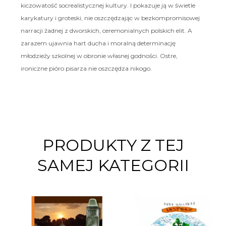
kiczowatość socrealistycznej kultury. I pokazuje ją w świetle
karykatury i groteski, nie oszczędzając w bezkompromisowej
narracji żadnej z dworskich, ceremonialnych polskich elit. A
zarazem ujawnia hart ducha i moralną determinację
młodzieży szkolnej w obronie własnej godności. Ostre,
ironiczne pióro pisarza nie oszczędza nikogo.
PRODUKTY Z TEJ
SAMEJ KATEGORII