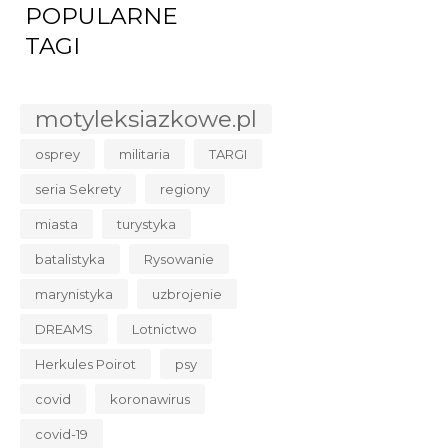
POPULARNE
TAGI
motyleksiazkowe.pl
osprey
militaria
TARGI
seria Sekrety
regiony
miasta
turystyka
batalistyka
Rysowanie
marynistyka
uzbrojenie
DREAMS
Lotnictwo
Herkules Poirot
psy
covid
koronawirus
covid-19