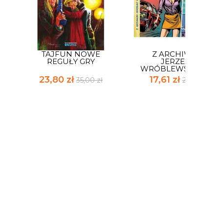
1
TAJFUN NOWE
Z ARCHIWUM
REGUŁY GRY
JERZEGO
WRÓBLEWSKIEGO...
23,80 zł
17,61 zł
35,00 zł
25,90 zł