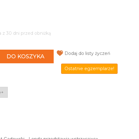
a z 30 dni przed obniżką
Dodaj do listy życzeń
DO KOSZYKA
Ostatnie egzemplarze!
e+
Duet Gadowski - Lenda przedstawia wstrząsającą