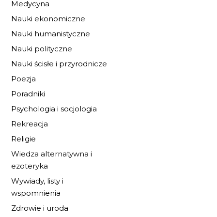
Medycyna
Nauki ekonomiczne
Nauki humanistyczne
Nauki polityczne
KAPITAN PIXEL
Nauki ścisłe i przyrodnicze
Poezja
6,79 zł
9,99 zł
Poradniki
Psychologia i socjologia
DO KOSZYKA
Rekreacja
Religie
Wiedza alternatywna i
ezoteryka
Wywiady, listy i
wspomnienia
Zdrowie i uroda