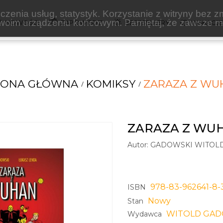
zenia usług, statystyk. Korzystanie z witryny bez z
oim urządzeniu końcowym. Pamiętaj, że zawsze mo
NOWOŚCI
ZAPOWIEDZI
BESTSELLERY
WAKACJ
RONA GŁÓWNA
KOMIKSY
ZARAZA Z WU
ZARAZA Z WU
Autor:
GADOWSKI WITOLD
978-83-962641-8-
ISBN
Nowy
Stan
WITOLD GAD
Wydawca