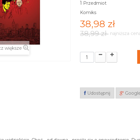
1
Przedmiot
Komiks
38,98 zł
38,99 zł
najniższa cen
z większe
Udostępnij
Googl
e nie widzieliście. Choć - od dawna - prosiła się o opowiedzenie. 