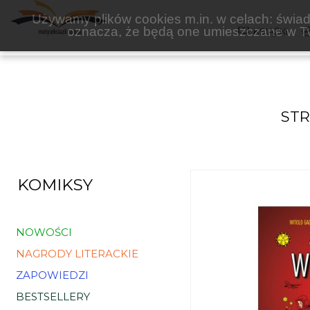
WITOLD GADOWSKI
Używamy plików cookies m.in. w celach: świadc
oznacza, że będą one umieszczane w Tw
KSIĄŻKI
ST
KOMIKSY
NOWOŚCI
NAGRODY LITERACKIE
ZAPOWIEDZI
BESTSELLERY