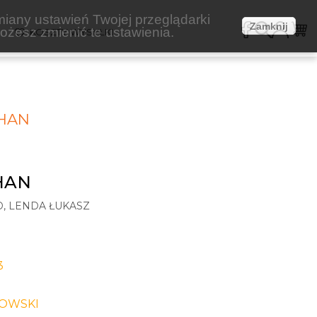
miany ustawień Twojej przeglądarki
Zamknij
żesz zmienić te ustawienia.
E
KOSZTY WYSYŁKI
HAN
HAN
, LENDA ŁUKASZ
3
OWSKI